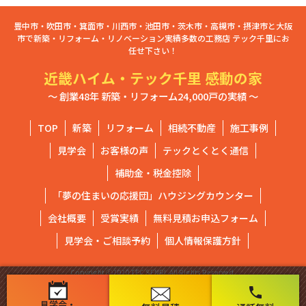
豊中市・吹田市・箕面市・川西市・池田市・茨木市・高槻市・摂津市と大阪
市で新築・リフォーム・リノベーション実績多数の工務店 テック千里にお
任せ下さい！
近畿ハイム・テック千里 感動の家
～ 創業48年 新築・リフォーム24,000戸の実績 ～
TOP
新築
リフォーム
相続不動産
施工事例
見学会
お客様の声
テックとくとく通信
補助金・税金控除
「夢の住まいの応援団」ハウジングカウンター
会社概要
受賞実績
無料見積お申込フォーム
見学会・ご相談予約
個人情報保護方針
Copyright ⓒ2020 TEC SENRI. All Rights Reserved.
phone
見学会・