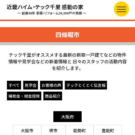
近畿ハイム・テック千里 感動の家
～ 創業48年 新築・リフォーム24,000戸の実績 ～
四條畷市
テック千里がオススメする最新の新築一戸建てなどの物件
情報や見学会などの新着情報と
日々のスタッフの活動内容
を紹介します。
すべて
見学会
お客様の声
テックとくとく伝言板
補助金・税金控除
商品紹介
大阪府
大阪市
堺市
能勢町
豊能町