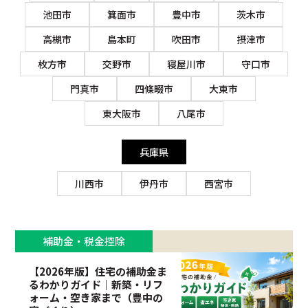
池田市
箕面市
豊中市
茨木市
高槻市
島本町
吹田市
摂津市
枚方市
交野市
寝屋川市
守口市
門真市
四條畷市
大東市
東大阪市
八尾市
兵庫県
川西市
伊丹市
西宮市
補助金・税金控除
【2026年版】住宅の補助金ま
るわかりガイド｜新築・リフ
ォーム・空き家まで（豊中の