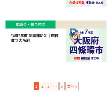
補助金・税金控除
令和7年度 耐震補助金┃四條
畷市 大阪府
1
2
3
…
5
次へ »