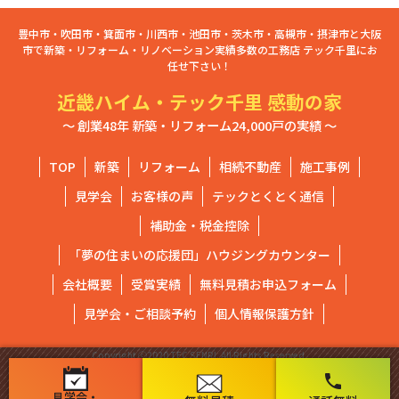
豊中市・吹田市・箕面市・川西市・池田市・茨木市・高槻市・摂津市と大阪
市で新築・リフォーム・リノベーション実績多数の工務店 テック千里にお
任せ下さい！
近畿ハイム・テック千里 感動の家
～ 創業48年 新築・リフォーム24,000戸の実績 ～
TOP
新築
リフォーム
相続不動産
施工事例
見学会
お客様の声
テックとくとく通信
補助金・税金控除
「夢の住まいの応援団」ハウジングカウンター
会社概要
受賞実績
無料見積お申込フォーム
見学会・ご相談予約
個人情報保護方針
Copyright ⓒ2020 TEC SENRI. All Rights Reserved.
phone
見学会・