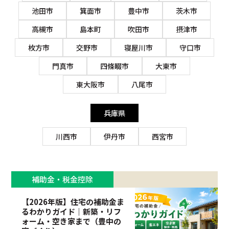
池田市
箕面市
豊中市
茨木市
高槻市
島本町
吹田市
摂津市
枚方市
交野市
寝屋川市
守口市
門真市
四條畷市
大東市
東大阪市
八尾市
兵庫県
川西市
伊丹市
西宮市
補助金・税金控除
【2026年版】住宅の補助金ま
るわかりガイド｜新築・リフ
ォーム・空き家まで（豊中の