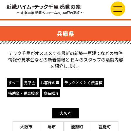
近畿ハイム・テック千里 感動の家
～ 創業48年 新築・リフォーム24,000戸の実績 ～
兵庫県
テック千里がオススメする最新の新築一戸建てなどの物件
情報や見学会などの新着情報と
日々のスタッフの活動内容
を紹介します。
すべて
見学会
お客様の声
テックとくとく伝言板
補助金・税金控除
商品紹介
大阪府
大阪市
堺市
能勢町
豊能町