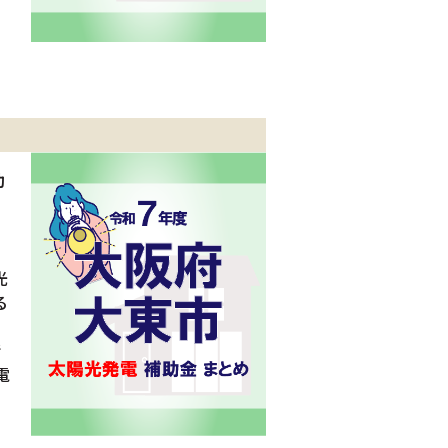
助
光
る
情
電
、