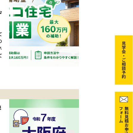
タ
て
の
ネ
て
税