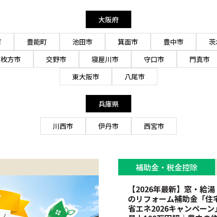
大阪府
町
豊能町
池田市
箕面市
豊中市
茨
枚方市
交野市
寝屋川市
守口市
門真市
東大阪市
八尾市
兵庫県
川西市
伊丹市
西宮市
補助金・税金控除
【2026年最新】窓・給湯
のリフォーム補助金「住
省エネ2026キャンペーン