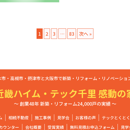
1
2
3
…
83
次へ »
木市・高槻市・摂津市と大阪市で新築・リフォーム・リノベーション
近畿ハイム・テック千里 感動の
～ 創業48年 新築・リフォーム24,000戸の実績 ～
ム
相続不動産
施工事例
見学会
お客様の声
テックとくと
カウンター
会社概要
受賞実績
無料見積お申込フォーム
見学