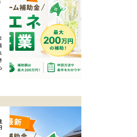
住
ま
湯
れ
き
も
住
円