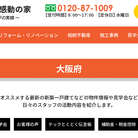
 感動の家
【受付時間】 9：00〜17：00 【定休日】 水曜日
0戸の実績 ～
リフォーム・リノベーション
相続不動産
施工事例
見学
大阪府
オススメする最新の新築一戸建てなどの物件情報や見学会など
日々のスタッフの活動内容を紹介します。
学会
お客様の声
テックとくとく伝言板
補助金・税金控除