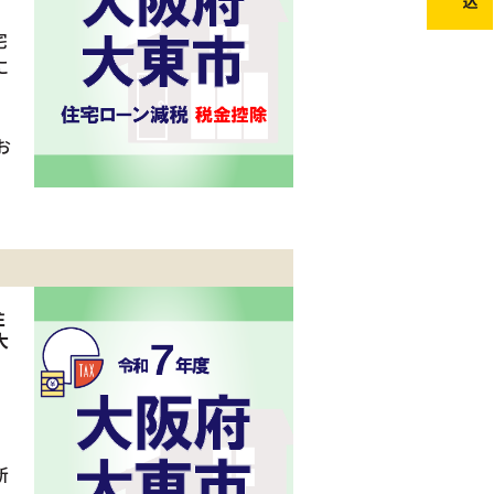
宅
に
お
住
大
新