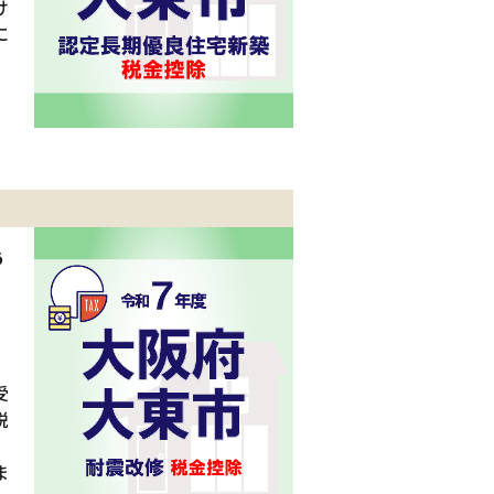
け
に
う
受
税
ま