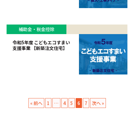
補助金・税金控除
令和5年度 こどもエコすまい
支援事業 【新築注文住宅】
« 前へ
1
…
4
5
6
7
次へ »