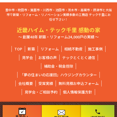
豊中市・吹田市・箕面市・川西市・池田市・茨木市・高槻市・摂津市と大阪
市で新築・リフォーム・リノベーション実績多数の工務店 テック千里にお
任せ下さい！
近畿ハイム・テック千里 感動の家
～ 創業48年 新築・リフォーム24,000戸の実績 ～
TOP
新築
リフォーム
相続不動産
施工事例
見学会
お客様の声
テックとくとく通信
補助金・税金控除
「夢の住まいの応援団」ハウジングカウンター
会社概要
受賞実績
無料見積お申込フォーム
見学会・ご相談予約
個人情報保護方針
Copyright ⓒ2020 TEC SENRI. All Rights Reserved.
phone
見学会・