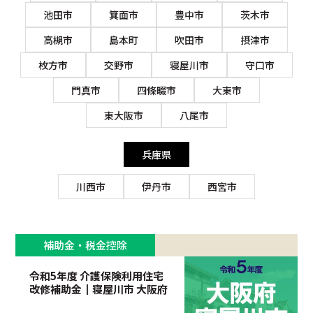
池田市
箕面市
豊中市
茨木市
高槻市
島本町
吹田市
摂津市
枚方市
交野市
寝屋川市
守口市
門真市
四條畷市
大東市
東大阪市
八尾市
兵庫県
川西市
伊丹市
西宮市
補助金・税金控除
令和5年度 介護保険利用住宅
改修補助金┃寝屋川市 大阪府