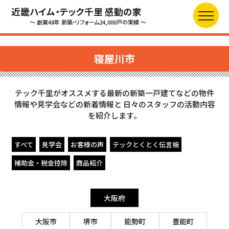
近畿ハイム・テック千里 感動の家
～ 創業48年 新築・リフォーム24,000戸の実績 ～
寝屋川市
テック千里がオススメする最新の新築一戸建てなどの物件
情報や見学会などの新着情報と
日々のスタッフの活動内容
を紹介します。
すべて
見学会
お客様の声
テックとくとく伝言板
補助金・税金控除
商品紹介
大阪府
大阪市
堺市
能勢町
豊能町