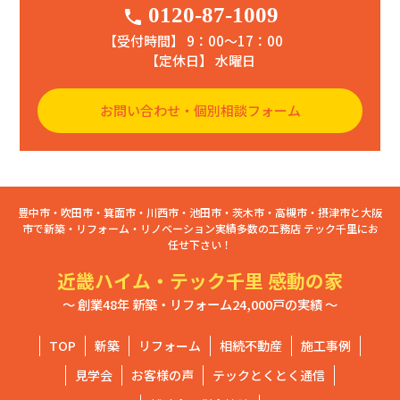
0120-87-1009
phone
【受付時間】 9：00〜17：00
【定休日】 水曜日
お問い合わせ・個別相談フォーム
豊中市・吹田市・箕面市・川西市・池田市・茨木市・高槻市・摂津市と大阪
市で新築・リフォーム・リノベーション実績多数の工務店 テック千里にお
任せ下さい！
近畿ハイム・テック千里 感動の家
～ 創業48年 新築・リフォーム24,000戸の実績 ～
TOP
新築
リフォーム
相続不動産
施工事例
見学会
お客様の声
テックとくとく通信