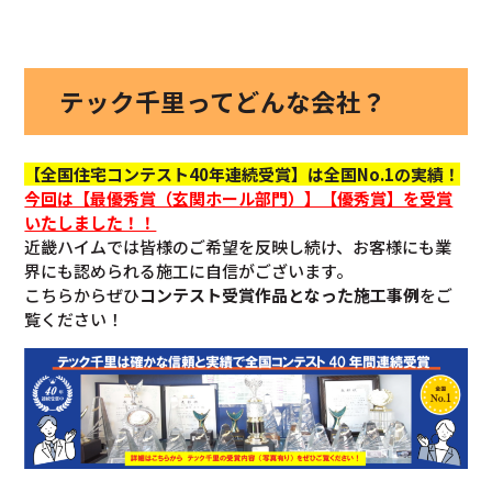
テック千里ってどんな会社？
【全国住宅コンテスト40年連続受賞】は全国No.1の実績！
今回
は【最優秀賞（玄関ホール部門）】【優秀賞】を
受賞
いたしました！！
近畿ハイムでは皆様のご希望を反映し続け、お客様にも業
界にも認められる施工に自信がございます。
こちらからぜひ
コンテスト受賞作品となった施工事例
をご
覧ください！