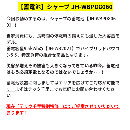
【蓄電池】
シャープ JH-WBPD8060
今回お勧めするのは、シャープの蓄電池【JH-WBPD806
0】！
自家消費にも、長時間の停電時の備えにも適した大容量モ
デル。
蓄電容量9.5kWhの【JH-WB2021】でハイブリッドパワコ
ン5.5、特定負荷の組合せ商品となります。
災害が増えその被害も大きくなってきている昨今。蓄電池
はもう必須家電となるのではないでしょうか･･･！
蓄電池設置に関しましてはエリアを広げてご対応が可能で
す。
まずはテック千里までお気軽にお問い合わせくださ
い！
現在「テック千里特別特価」にてご提案させていただいて
おります！