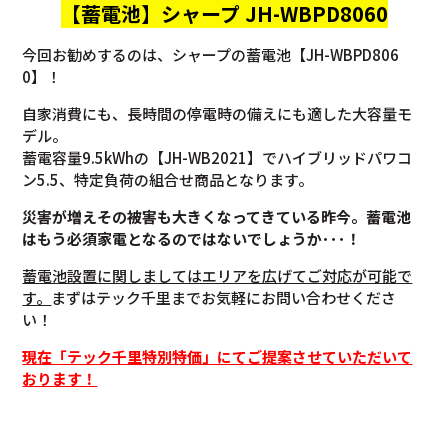
【蓄電池】
シャープ JH-WBPD8060
今回お勧めするのは、シャープの蓄電池【JH-WBPD806
0】！
自家消費にも、長時間の停電時の備えにも適した大容量モ
デル。
蓄電容量9.5kWhの【JH-WB2021】でハイブリッドパワコ
ン5.5、特定負荷の組合せ商品となります。
災害が増えその被害も大きくなってきている昨今。蓄電池
はもう必須家電となるのではないでしょうか･･･！
蓄電池設置に関しましてはエリアを広げてご対応が可能で
す。
まずはテック千里までお気軽にお問い合わせくださ
い！
現在「テック千里特別特価」にてご提案させていただいて
おります！