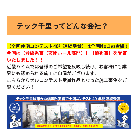
テック千里ってどんな会社？
【全国住宅コンテスト40年連続受賞】は全国No.1の実績！
今回
は【最優秀賞（玄関ホール部門）】【優秀賞】を
受賞
いたしました！！
近畿ハイムでは皆様のご希望を反映し続け、お客様にも業
界にも認められる施工に自信がございます。
こちらからぜひ
コンテスト受賞作品となった施工事例
をご
覧ください！