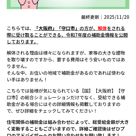
最終更新：2025/11/20
こちらでは、
「大阪府」「守口市」
の方が、
解体
をされる
際に受け取ることができる、令和7年度の補助金情報を公開
しております。
解体される理由は様々になられますが、家等の大きな建物
を取り壊すのですから、要する費用はそう安いものではあ
りません。
そんな中、お住いの地域で補助金があるのであれば使わな
い手はありません！
こちらでは皆様が気になられている【国】【大阪府】【守
口市】の総合シミュレーションだけでなく、受給できる補
助金がある場合にはその詳細情報も掲載しておりますの
で、ぜひ詳細をチェックしてみてください！
住宅関係の補助金は組み合わせによって、総受給金額が大き
く変動することもございますので、
詳細ご確認後は
ぜひプ
ロのアドバイザーへのお問い合わせをお願い致します！