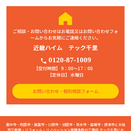
ご相談・お問い合わせはお電話又はお問い合わせフォ
ームからお気軽にご連絡ください。
近畿ハイム テック千里
0120-87-1009
phone
【受付時間】 9：00〜17：00
【定休日】 水曜日
お問い合わせ・個別相談フォーム
豊中市・吹田市・箕面市・川西市・池田市・茨木市・高槻市・摂津市と大阪
市で新築・リフォーム・リノベーション実績多数の工務店 テック千里にお