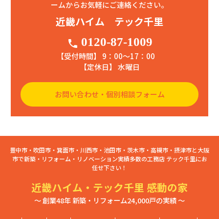
ームからお気軽にご連絡ください。
近畿ハイム テック千里
0120-87-1009
phone
【受付時間】 9：00〜17：00
【定休日】 水曜日
お問い合わせ・個別相談フォーム
豊中市・吹田市・箕面市・川西市・池田市・茨木市・高槻市・摂津市と大阪
市で新築・リフォーム・リノベーション実績多数の工務店 テック千里にお
任せ下さい！
近畿ハイム・テック千里 感動の家
～ 創業48年 新築・リフォーム24,000戸の実績 ～