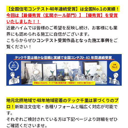
【全国住宅コンテスト40年連続受賞】は全国No.1の実績！
今回
は【最優秀賞（玄関ホール部門）】【優秀賞】を
受賞
いたしました！！
近畿ハイムでは皆様のご希望を反映し続け、お客様にも業
界にも認められる施工に自信がございます。
こちらからぜひ
コンテスト受賞作品となった施工事例
をご
覧ください！
地元北摂地域で48年地域密着のテック千里は家づくりのプ
ロ！
新築注文住宅・各種リフォームと幅広く対応が可能で
す。
それぞれご検討されている方は下記ページより詳細をぜひ
ご確認くださいませ。