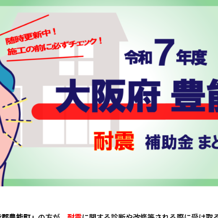
能郡豊能町」
の方が、
耐震
に関する診断や改修等される際に受け取