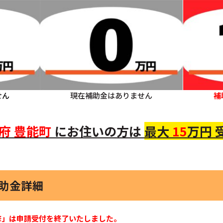
せん
現在補助金はありません
補
府
豊能町
にお住いの方
は
最大
15
万円 
補助金詳細
修」は申請受付を終了いたしました。