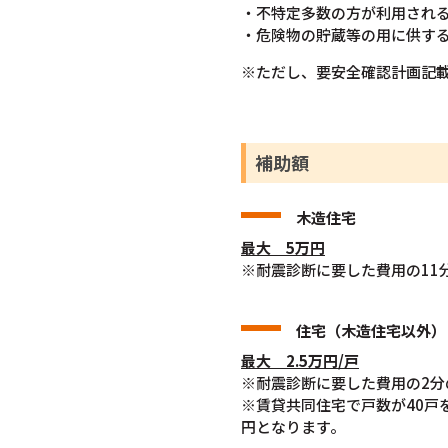
・不特定多数の方が利用され
・危険物の貯蔵等の用に供す
※ただし、要安全確認計画記
補助額
木造住宅
最大 5万円
※耐震診断に要した費用の11分
住宅（木造住宅以外）
最大 2.5万円/戸
※耐震診断に要した費用の2分の
※賃貸共同住宅で戸数が40戸を超
円となります。