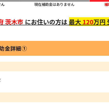
せん
現在補助金はありません
補
府
茨木市
にお住いの方
は
最大
120
万円
補助金詳細①
度