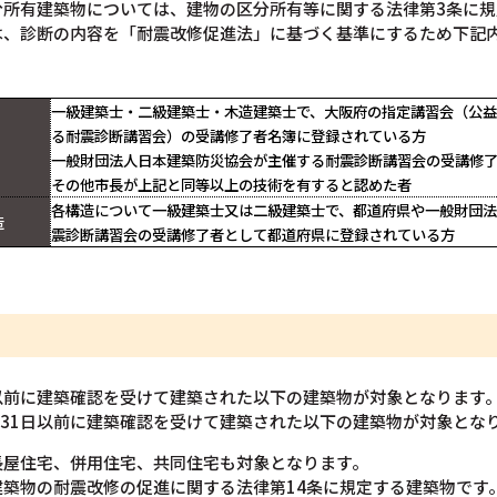
分所有建築物については、建物の区分所有等に関する法律第3条に規
は、診断の内容を「耐震改修促進法」に基づく基準にするため下記
一級建築士・二級建築士・木造建築士で、大阪府の指定講習会（公
る耐震診断講習会）の受講修了者名簿に登録されている方
一般財団法人日本建築防災協会が主催する耐震診断講習会の受講修
その他市長が上記と同等以上の技術を有すると認めた者
各構造について一級建築士又は二級建築士で、都道府県や一般財団
造
震診断講習会の受講修了者として都道府県に登録されている方
日以前に建築確認を受けて建築された以下の建築物が対象となります
月31日以前に建築確認を受けて建築された以下の建築物が対象とな
長屋住宅、併用住宅、共同住宅も対象となります。
築物の耐震改修の促進に関する法律第14条に規定する建築物です