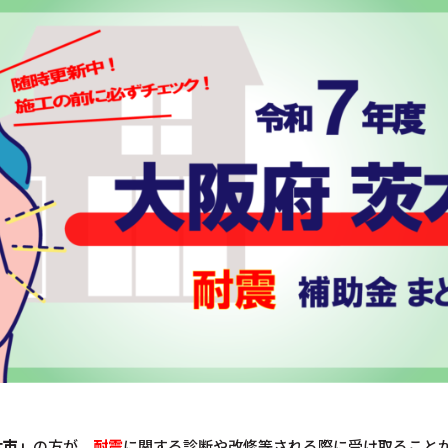
木市」
の方が、
耐震
に関する診断や改修等される際に受け取ること