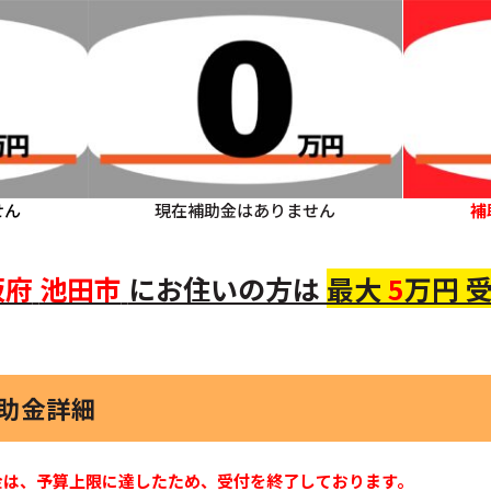
せん
現在補助金はありません
補
阪府
池田市
にお住いの
方
は
最大
5
万円 
補助金詳細
金は、予算上限に達したため、受付を終了しております。