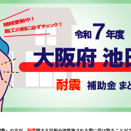
田市」
の方が、
耐震
関する診断や改修等される際に受け取ることが