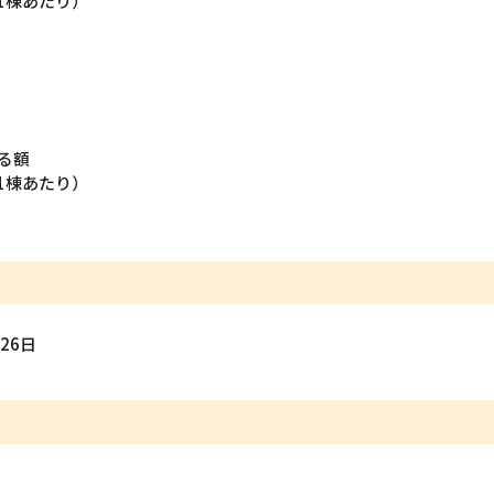
1棟あたり）
る額
1棟あたり）
月26日