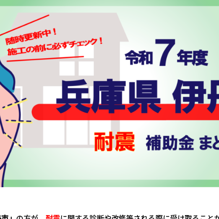
丹市」
の方が、
耐震
に関する診断や改修等される際に受け取ること