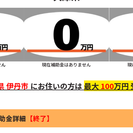
せん
現在補助金はありません
現
県
伊丹市
にお住いの
方
は
最大
100
万円
補助金詳細
【終了】