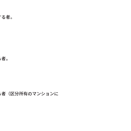
する者。
る者。
る者（区分所有のマンションに