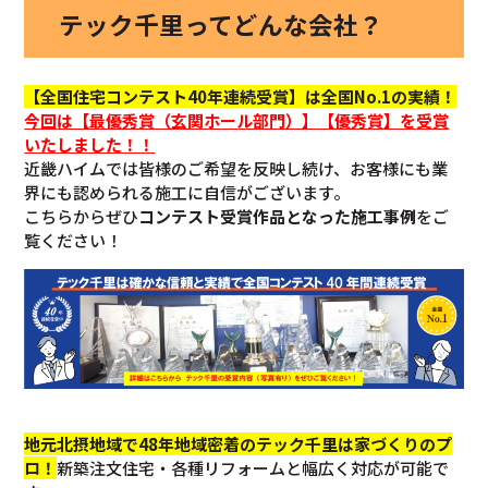
テック千里ってどんな会社？
【全国住宅コンテスト40年連続受賞】は全国No.1の実績！
今回
は【最優秀賞（玄関ホール部門）】【優秀賞】を
受賞
いたしました！！
近畿ハイムでは皆様のご希望を反映し続け、お客様にも業
界にも認められる施工に自信がございます。
こちらからぜひ
コンテスト受賞作品となった施工事例
をご
覧ください！
地元北摂地域で48年地域密着のテック千里は家づくりのプ
ロ！
新築注文住宅・各種リフォームと幅広く対応が可能で