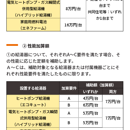
電気ヒートポンプ・ガス瞬間式
台まで
併用型給湯機
8万円/台
共同住宅等：いずれ
（ハイブリッド給湯機）
か1台まで
家庭用燃料電池
16万円/台
（エネファーム）
② 性能加算額
①の給湯器について、それぞれA～C要件を満たす場合、そ
の性能に応じた定額を補助します。
Ａ～Ｃは、補助対象となる給湯器または付属機器ごとにそ
れぞれ性能要件を満たしたものに限ります。
補助額（加算額）
設置する給湯器
加算要件
いずれか
両方
ヒートポンプ給湯機
A
4万円/台
7万円/台
（エコキュート）
B
6万円/台
電気ヒートポンプ・ガス瞬間
A
5万円/台
式併用型給湯機
7万円/台
B
5万円/台
（ハイブリッド給湯機）