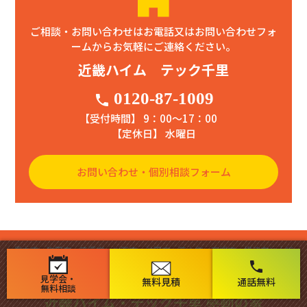
ご相談・お問い合わせはお電話又はお問い合わせフォ
ームからお気軽にご連絡ください。
近畿ハイム テック千里
0120-87-1009
phone
【受付時間】 9：00〜17：00
【定休日】 水曜日
お問い合わせ・個別相談フォーム
豊中市・吹田市・箕面市・川西市・池田市・茨木市・高槻市・摂津市と大阪
市で新築・リフォーム・リノベーション実績多数の工務店 テック千里にお
phone
任せ下さい！
見学会・
無料見積
通話無料
無料相談
近畿ハイム・テック千里 感動の家