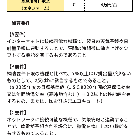
家庭用燃料電池
C
4万円/台
（エネファーム）
加算要件
【A要件】
インターネットに接続可能な機種で、翌日の天気予報や日
射量予報に連動することで、昼間の時間帯に沸き上げをシ
フトする機能を有するものであること。
【B要件】
補助要件下限の機種と比べて、5％以上CO2排出量が少ない
ものとして、a又はbに該当するものであること。
（a.2025年度の目標基準値（JIS C 9220 年間給湯保温効率
又は年間給湯効率（寒冷地含む））＋0.2以上の性能値を有
するもの、または、b.おひさまエコキュート）
【C要件】
ネットワークに接続可能な機種で、気象情報と連動するこ
とで、停電が予想される場合に、稼働を停止しない機能を
有するものであること。