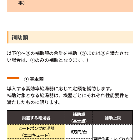
事）
補助額
以下①～③の補助額の合計を補助（②または③を満たさな
い場合は、①のみの補助となります。）
① 基本額
導入する高効率給湯器に応じて定額を補助します。
補助対象となる給湯器は、機器ごとにそれぞれ性能要件を
満たしたものに限ります。
補助額
設置する給湯器
補助上限
（基本額）
ヒートポンプ給湯器
6万円/台
（エコキュート）
戸建住宅：いずれか2