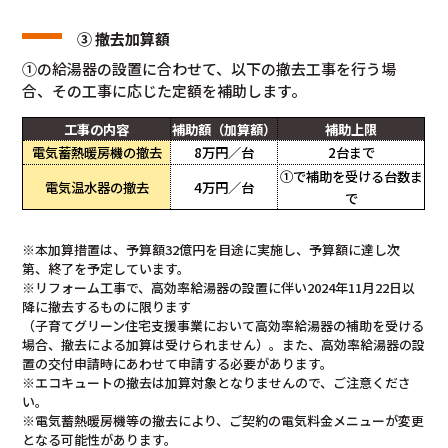
③ 撤去加算額
①の給湯器の設置に合わせて、以下の撤去工事を行う場
合、その工事に応じた定額を補助します。
工事の内容
補助額（加算額）
補助上限
電気蓄熱暖房機の撤去
8万円／台
2台まで
①で補助を受ける台数ま
電気温水器の撤去
4万円／台
で
※本加算措置は、予算額32億円を目途に実施し、予算額に達し次
第、終了を予定しています。
※リフォーム工事で、高効率給湯器の設置に伴い2024年11月22日以
降に撤去するものに限ります
（子育てグリーン住宅支援事業において高効率給湯器の補助を受ける
場合、撤去による加算は受けられません）。また、高効率給湯器の設
置の交付申請時にあわせて申請する必要があります。
※エコキュートの撤去は加算対象となりませんので、ご注意くださ
い。
※電気蓄熱暖房機等の撤去により、ご契約の電気料金メニューが変更
となる可能性があります。