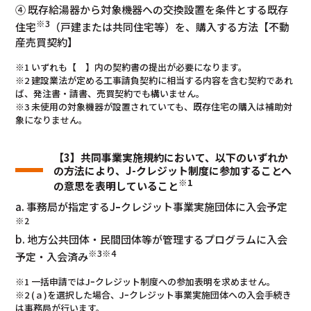
④ 既存給湯器から対象機器への交換設置を条件とする既存
※3
住宅
（戸建または共同住宅等）を、購入する方法【不動
産売買契約】
※1 いずれも【 】内の契約書の提出が必要になります。
※2 建設業法が定める工事請負契約に相当する内容を含む契約であれ
ば、発注書・請書、売買契約でも構いません。
※3 未使用の対象機器が設置されていても、既存住宅の購入は補助対
象になりません。
【3】共同事業実施規約において、以下のいずれか
の方法により、J-クレジット制度に参加することへ
※1
の意思を表明していること
a. 事務局が指定するJｰクレジット事業実施団体に入会予定
※2
b. 地方公共団体・民間団体等が管理するプログラムに入会
※3※4
予定・入会済み
※1 一括申請ではJｰクレジット制度への参加表明を求めません。
※2 (ａ)を選択した場合、Jｰクレジット事業実施団体への入会手続き
は事務局が行います。