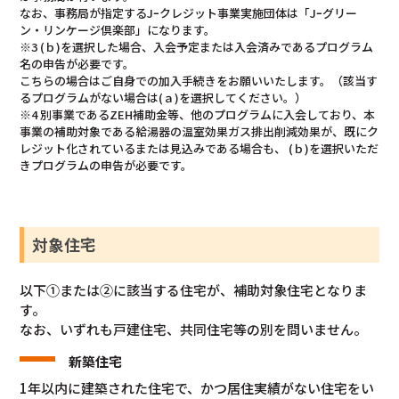
なお、事務局が指定するJｰクレジット事業実施団体は「Jｰグリー
ン・リンケージ倶楽部」になります。
※3 (ｂ)を選択した場合、入会予定または入会済みであるプログラム
名の申告が必要です。
こちらの場合はご自身での加入手続きをお願いいたします。（該当す
るプログラムがない場合は(ａ)を選択してください。）
※4 別事業であるZEH補助金等、他のプログラムに入会しており、本
事業の補助対象である給湯器の温室効果ガス排出削減効果が、既にク
レジット化されているまたは見込みである場合も、 (ｂ)を選択いただ
きプログラムの申告が必要です。
対象住宅
以下①または②に該当する住宅が、補助対象住宅となりま
す。
なお、いずれも戸建住宅、共同住宅等の別を問いません。
新築住宅
1年以内に建築された住宅で、かつ居住実績がない住宅をい