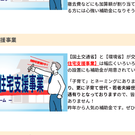
撤去費などにも加算額が割り当
る方には心強い補助金になりそ
支援事業
【
国土交通省
】
と【環境省】が
住宅支援事業】
は幅広くいろい
の設置にも補助金が用意されて
「子育て」とネーミングにあり
り、更に子育て世代・若者夫婦
遇有りとなっております
ので、皆
ありません！
昨年から人気の補助金です。ぜ