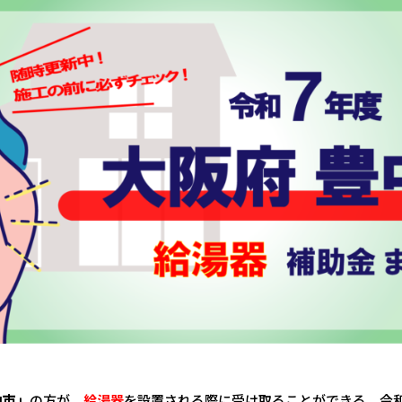
中市」
の方が、
給湯器
を設置される際に受け取ることができる、令