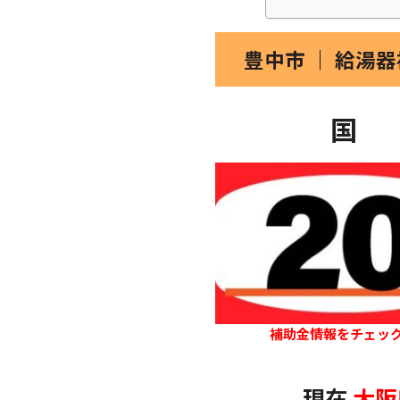
豊中市 ｜ 給湯
国
補助金情報をチェッ
現在
大阪