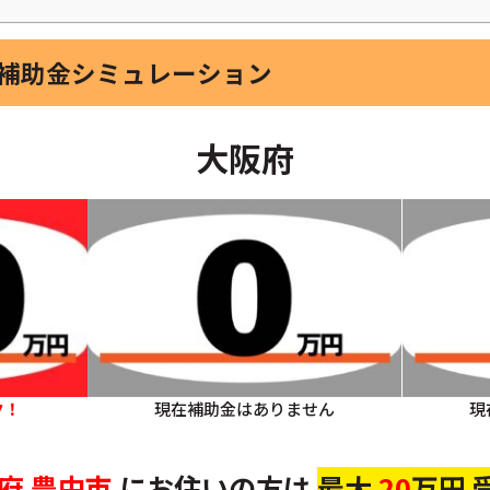
器補助金シミュレーション
大阪府
ク！
現在補助金はありません
現
府
豊中市
にお住いの方
は
最大
20
万円 