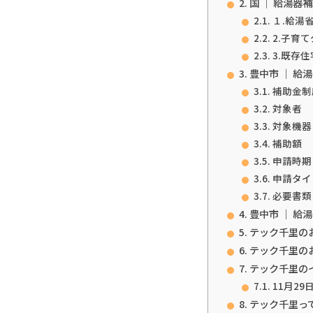
国 ｜ 給湯器
１.給湯省
2.子育
3.既存
豊中市 ｜ 給
補助金制
対象者
対象機器
補助額
申請時期
申請タイ
必要書類
豊中市 ｜ 給
テック千里の
テック千里の
テック千里の
11月29
テック千里っ