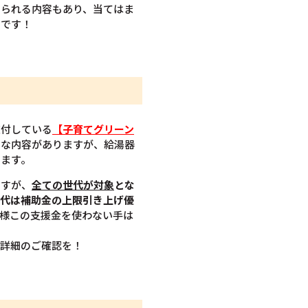
てられる内容もあり、当てはま
うです！
交付している
【子育てグリーン
ろな内容がありますが、給湯器
います。
ますが、
全ての世代が対象
とな
世代は補助金の上限引き上げ優
様この支援金を使わない手は
ひ詳細のご確認を！