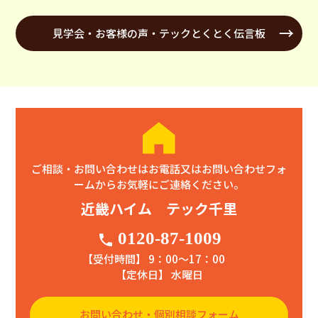
見学会・お客様の声・テックとくとく伝言板
ご相談・お問い合わせはお電話又はお問い合わせフォ
ームからお気軽にご連絡ください。
近畿ハイム テック千里
0120-87-1009
phone
【受付時間】 9：00〜17：00
【定休日】 水曜日
お問い合わせ・個別相談フォーム