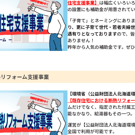
住宅支援事業】
は幅広くいろい
の設置にも補助金が用意されて
「子育て」とネーミングにあり
り、更に子育て世代・若者夫婦
遇有りとなっております
ので、皆
ありません！
昨年から人気の補助金です。ぜ
熱リフォーム支援事業
【環境省（公益財団法人北海道
【既存住宅における断熱リフォ
ムだけでなく、指定された付属
能なかなり、給湯器もその一つ。
運営が【公益財団法人北海道環
全国で利用が可能です。