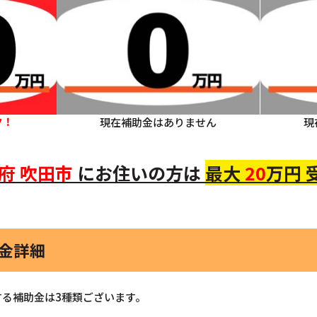
ク！
現在補助金はありません
現
府
吹田市
にお住いの方
は
最大
20
万円 
助金詳細
る補助金は3種類ございます。