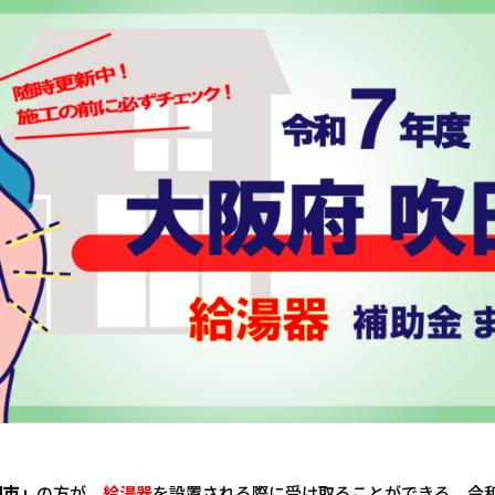
田市
」
の方が、
給湯器
を設置される際に受け取ることができる、令