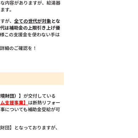
ろな内容がありますが、給湯器
います。
ますが、
全ての世代が対象
とな
世代は補助金の上限引き上げ優
様この支援金を使わない手は
ひ詳細のご確認を！
環境財団）】
が交付している
ーム支援事業】
は断熱リフォー
工事についても補助金受給が可
境財団】となっておりますが、