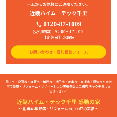
ームからお気軽にご連絡ください。
近畿ハイム テック千里
0120-87-1009
phone
【受付時間】 9：00〜17：00
【定休日】 水曜日
お問い合わせ・個別相談フォーム
豊中市・吹田市・箕面市・川西市・池田市・茨木市・高槻市・摂津市と大阪
市で新築・リフォーム・リノベーション実績多数の工務店 テック千里にお
任せ下さい！
近畿ハイム・テック千里 感動の家
～ 創業48年 新築・リフォーム24,000戸の実績 ～