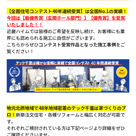
【全国住宅コンテスト40年連続受賞】は全国No.1の実績！
今回
は【最優秀賞（玄関ホール部門）】【優秀賞】を
受賞
いたしました！！
近畿ハイムでは皆様のご希望を反映し続け、お客様にも業
界にも認められる施工に自信がございます。
こちらからぜひ
コンテスト受賞作品となった施工事例
をご
覧ください！
地元北摂地域で48年地域密着のテック千里は家づくりのプ
ロ！
新築注文住宅・各種リフォームと幅広く対応が可能で
す。
それぞれご検討されている方は下記ページより詳細をぜひ
ご確認くださいませ。