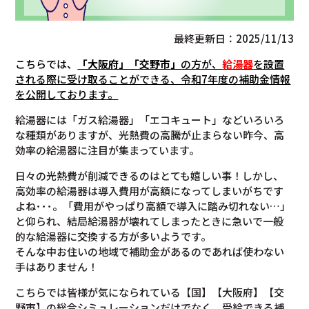
最終更新日：2025/11/13
こちらでは、
「大阪府」「
交野市
」
の方が、
給湯器
を設置
される際に受け取ることができる、令和7年度の補助金情報
を公開しております。
給湯器には「ガス給湯器」「エコキュート」などいろいろ
な種類がありますが、光熱費の高騰が止まらない昨今、高
効率の給湯器に注目が集まっています。
日々の光熱費が削減できるのはとても嬉しい事！しかし、
高効率の給湯器は導入費用が高額になってしまいがちです
よね･･･。「費用がやっぱり高額で導入に踏み切れない…」
と仰られ、結局給湯器が壊れてしまったときに急いで一般
的な給湯器に交換する方が多いようです。
そんな中お住いの地域で補助金があるのであれば使わない
手はありません！
こちらでは皆様が気になられている【国】【大阪府】【交
野市】の総合シミュレーションだけでなく、受給できる補