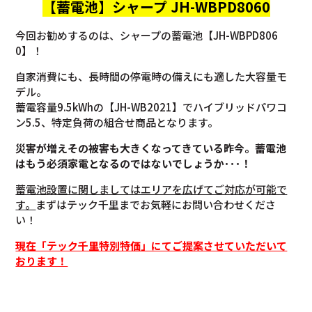
【蓄電池】
シャープ JH-WBPD8060
今回お勧めするのは、シャープの蓄電池【JH-WBPD806
0】！
自家消費にも、長時間の停電時の備えにも適した大容量モ
デル。
蓄電容量9.5kWhの【JH-WB2021】でハイブリッドパワコ
ン5.5、特定負荷の組合せ商品となります。
災害が増えその被害も大きくなってきている昨今。蓄電池
はもう必須家電となるのではないでしょうか･･･！
蓄電池設置に関しましてはエリアを広げてご対応が可能で
す。
まずはテック千里までお気軽にお問い合わせくださ
い！
現在「テック千里特別特価」にてご提案させていただいて
おります！