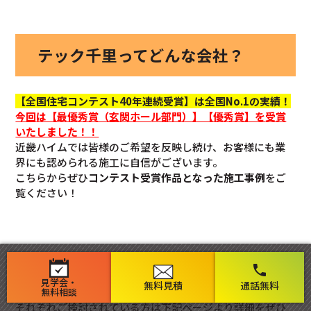
テック千里ってどんな会社？
【全国住宅コンテスト40年連続受賞】は全国No.1の実績！
今回
は【最優秀賞（玄関ホール部門）】【優秀賞】を
受賞
いたしました！！
近畿ハイムでは皆様のご希望を反映し続け、お客様にも業
界にも認められる施工に自信がございます。
こちらからぜひ
コンテスト受賞作品となった施工事例
をご
覧ください！
phone
見学会・
無料見積
通話無料
無料相談