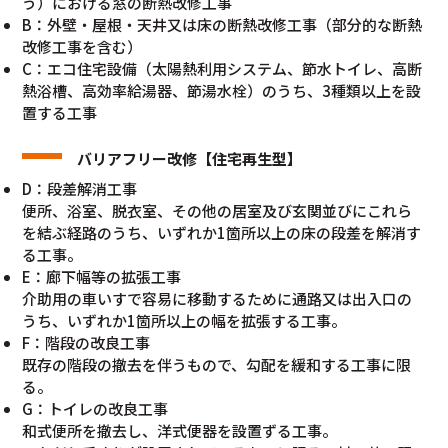
う）における窓の断熱改修工事
B：外壁・屋根・天井又は床の断熱改修工事（部分的な断熱
改修工事を含む）
C：エコ住宅設備（太陽熱利用システム、節水トイレ、高断
熱浴槽、高効率給湯器、節湯水栓）のうち、3種類以上を設
置する工事
バリアフリー改修【住宅再生型】
D：段差解消工事
便所、浴室、脱衣室、その他の居室及び玄関並びにこれら
を結ぶ経路のうち、いずれか1箇所以上の床の段差を解消す
る工事。
E：廊下幅等の拡張工事
介助用の車いすで容易に移動するために通路又は出入口の
うち、いずれか1箇所以上の幅を拡張する工事。
F：階段の改良工事
既存の階段の撤去を伴うもので、勾配を緩和する工事に限
る。
G：トイレの改良工事
和式便所を撤去し、洋式便器を設置ずる工事。