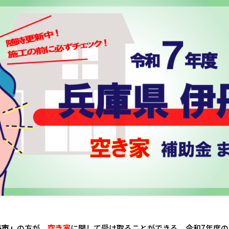
丹市」
の方が、
空き家
に関して受け取ることができる、令和7年度