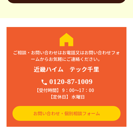
ご相談・お問い合わせはお電話又はお問い合わせフォ
ームからお気軽にご連絡ください。
近畿ハイム テック千里
0120-87-1009
phone
【受付時間】 9：00〜17：00
【定休日】 水曜日
お問い合わせ・個別相談フォーム