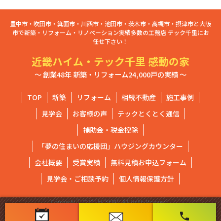
豊中市・吹田市・箕面市・川西市・池田市・茨木市・高槻市・摂津市と大阪
市で新築・リフォーム・リノベーション実績多数の工務店 テック千里にお
任せ下さい！
近畿ハイム・テック千里 感動の家
～ 創業48年 新築・リフォーム24,000戸の実績 ～
TOP
新築
リフォーム
相続不動産
施工事例
見学会
お客様の声
テックとくとく通信
補助金・税金控除
「夢の住まいの応援団」ハウジングカウンター
会社概要
受賞実績
無料見積お申込フォーム
見学会・ご相談予約
個人情報保護方針
Copyright ⓒ2020 TEC SENRI. All Rights Reserved.
phone