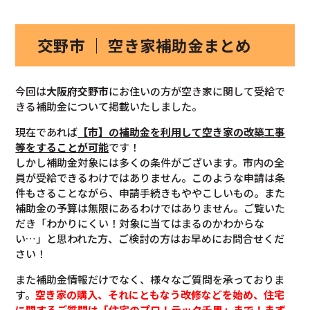
交野市 ｜ 空き家補助金まとめ
今回は
大阪府交野市
にお住いの方が空き家に関して受給で
きる補助金について掲載いたしました。
現在であれば
【市】の補助金を利用して空き家
の改築工事
等をすることが可能
です！
しかし補助金対象には多くの条件がございます。市内の全
員が受給できるわけではありません。このような申請は条
件もさることながら、申請手続きもややこしいもの。また
補助金の予算は無限にあるわけではありません。ご覧いた
だき「わかりにくい！対象に当てはまるのかわからな
い…」と思われた方、ご検討の方はお早めにお問合せくだ
さい！
また補助金情報だけでなく、様々なご質問を承っておりま
す。
空き家の購入、それにともなう改修などを始め、住宅
に関するご質問は「住宅のプロ！テック千里」まで！まず