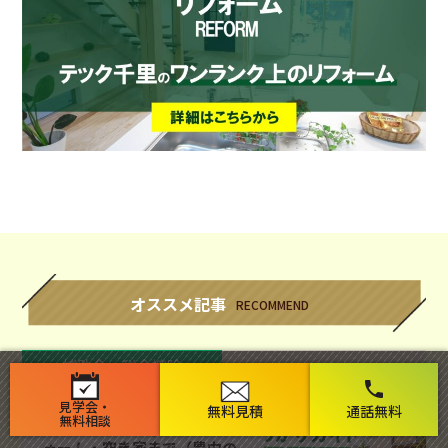
オススメ記事
RECOMMEND
補助金・税金控除
phone
見学会・
【2026年版】住宅の補助金ま
無料見積
通話無料
無料相談
るわかりガイド｜新築・リフ
ォーム・空き家まで（豊中の