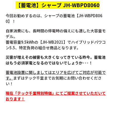
【蓄電池】
シャープ JH-WBPD8060
今回お勧めするのは、シャープの蓄電池【JH-WBPD806
0】！
自家消費にも、長時間の停電時の備えにも適した大容量モ
デル。
蓄電容量9.5kWhの【JH-WB2021】でハイブリッドパワコ
ン5.5、特定負荷の組合せ商品となります。
災害が増えその被害も大きくなってきている昨今。蓄電池
はもう必須家電となるのではないでしょうか･･･！
蓄電池設置に関しましてはエリアを広げてご対応が可能で
す。
まずはテック千里までお気軽にお問い合わせくださ
い！
現在「テック千里特別特価」にてご提案させていただいて
おります！