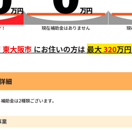
ク！
現在補助金はありません
現
府
東大阪市
にお住いの方
は
最大
320
万円
金詳細
補助金は2種類ございます。
事業