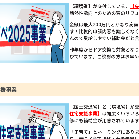
【環境省】
が交付している、
【先
断熱性能向上のための窓のリフ
金額は最大200万円とかなり高
す！比較的申請内容も難しくな
んので受給しやすい補助金だと
昨年度からドア交換も対象とな
びています。ご検討の方はお早
支援事業
【
国土交通省
】
と【環境省】が
住宅支援事業】
は幅広くいろい
修にも補助金が用意されていま
「子育て」とネーミングにあり
り、更に子育て世代・若者夫婦