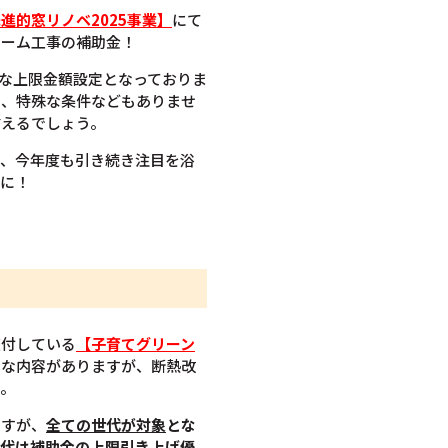
進的窓リノベ2025事業】
にて
ォーム工事の補助金！
額な上限金額設定となっておりま
く、特殊な条件などもありませ
言えるでしょう。
り、今年度も引き続き注目を浴
めに！
交付している
【子育てグリーン
ろな内容がありますが、断熱改
す。
ますが、
全ての世代が対象
とな
世代は補助金の上限引き上げ優