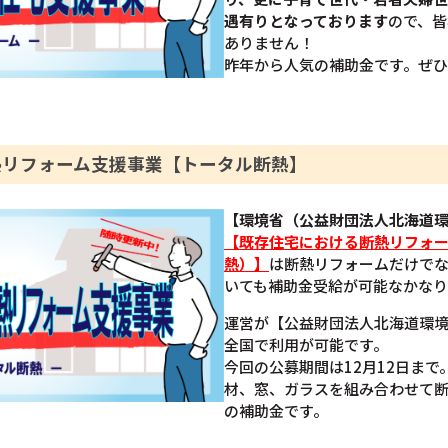
遇有りとなっております
ので、皆
ありません！
昨年から人気の補助金です。ぜ
熱リフォーム支援事業【トータル断熱】
【環境省（公益財団法人北海道
【既存住宅における断熱リフォ
熱）】
は断熱リフォームだけで
いても補助金受給が可能なかなり
運営が【公益財団法人北海道環
全国で利用が可能です。
今回の公募期間は12月12日ま
材、窓、ガラスを組み合わせて
の補助金です。