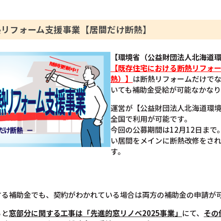
熱リフォーム支援事業【居間だけ断熱】
【環境省（公益財団法人北海道
【既存住宅における断熱リフォ
熱）】
は断熱リフォームだけで
いても補助金受給が可能なかなり
運営が【公益財団法人北海道環
全国で利用が可能です。
今回の公募期間は12月12日ま
い居間をメインに断熱改修をさ
す。
する補助金でも、契約がわかれている場合は両方の補助金の申請が
ると
窓部分に関する工事は「先進的窓リノベ2025事業」
にて、
その