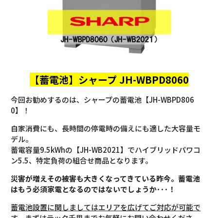
【蓄電池】
シャープ JH-WBPD8060
今回お勧めするのは、シャープの蓄電池【JH-WBPD806
0】！
自家消費にも、長時間の停電時の備えにも適した大容量モ
デル。
蓄電容量9.5kWhの【JH-WB2021】でハイブリッドパワコ
ン5.5、特定負荷の組合せ商品となります。
災害が増えその被害も大きくなってきている昨今。蓄電池
はもう必須家電となるのではないでしょうか･･･！
蓄電池設置に関しましてはエリアを広げてご対応が可能で
す。
まずはテック千里までお気軽にお問い合わせくださ