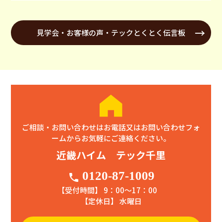
見学会・お客様の声・テックとくとく伝言板
ご相談・お問い合わせはお電話又はお問い合わせフォ
ームからお気軽にご連絡ください。
近畿ハイム テック千里
0120-87-1009
phone
【受付時間】 9：00〜17：00
【定休日】 水曜日