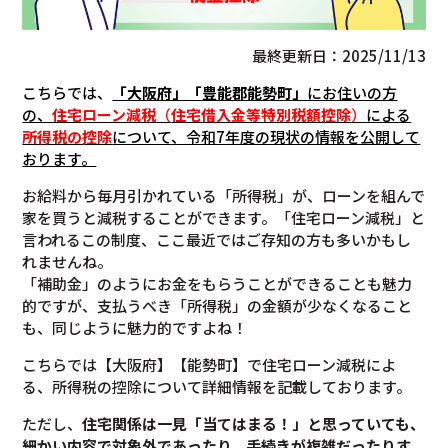
最終更新日：2025/11/13
こちらでは、
「大阪府」「
豊能郡能勢町
」
にお住いの方
の、
住宅ローン減税
（
住宅借入金等特別税額控除
）
による
所得税の控除
について
、令和7年度の現状の情報を公開して
おります。
お給料から毎月引かれている「所得税」が、ローンを組んで
家を買うと減税することができます。「住宅ローン減税」と
言われるこの制度、ここ最近ではご存知の方も多いかもし
れませんね。
「補助金」のようにお金をもらうことができることも魅力
的ですが、支払うべき「所得税」の金額が少なくなること
も、同じように魅力的ですよね！
こちらでは【大阪府】【能勢町】で住宅ローン減税によ
る、所得税の控除について詳細情報を記載しております。
ただし、
住宅関係は一見「当てはまる！」と思っていても、
細かい内容で対象外であったり、手続きが複雑だったりす