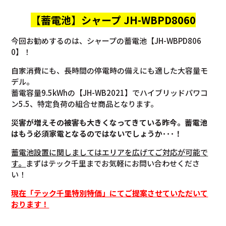
【蓄電池】
シャープ JH-WBPD8060
今回お勧めするのは、シャープの蓄電池【JH-WBPD806
0】！
自家消費にも、長時間の停電時の備えにも適した大容量モ
デル。
蓄電容量9.5kWhの【JH-WB2021】でハイブリッドパワコ
ン5.5、特定負荷の組合せ商品となります。
災害が増えその被害も大きくなってきている昨今。蓄電池
はもう必須家電となるのではないでしょうか･･･！
蓄電池設置に関しましてはエリアを広げてご対応が可能で
す。
まずはテック千里までお気軽にお問い合わせくださ
い！
現在「テック千里特別特価」にてご提案させていただいて
おります！