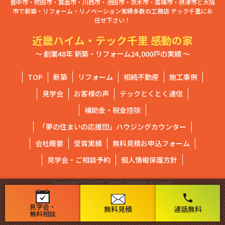
豊中市・吹田市・箕面市・川西市・池田市・茨木市・高槻市・摂津市と大阪
市で新築・リフォーム・リノベーション実績多数の工務店 テック千里にお
任せ下さい！
近畿ハイム・テック千里 感動の家
～ 創業48年 新築・リフォーム24,000戸の実績 ～
TOP
新築
リフォーム
相続不動産
施工事例
見学会
お客様の声
テックとくとく通信
補助金・税金控除
「夢の住まいの応援団」ハウジングカウンター
会社概要
受賞実績
無料見積お申込フォーム
見学会・ご相談予約
個人情報保護方針
Copyright ⓒ2020 TEC SENRI. All Rights Reserved.
phone
見学会・
無料見積
通話無料
無料相談