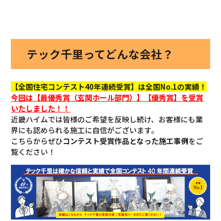
テック千里ってどんな会社？
【全国住宅コンテスト40年連続受賞】は全国No.1の実績！
今回
は【最優秀賞（玄関ホール部門）】【優秀賞】を
受賞
いたしました！！
近畿ハイムでは皆様のご希望を反映し続け、お客様にも業
界にも認められる施工に自信がございます。
こちらからぜひ
コンテスト受賞作品となった施工事例
をご
覧ください！