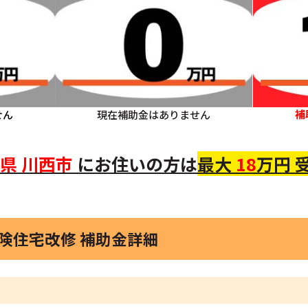
補
せん
現在補助金はありません
県
川西市
にお住いの方
は
最大
18
万円 
保険住宅改修 補助金詳細