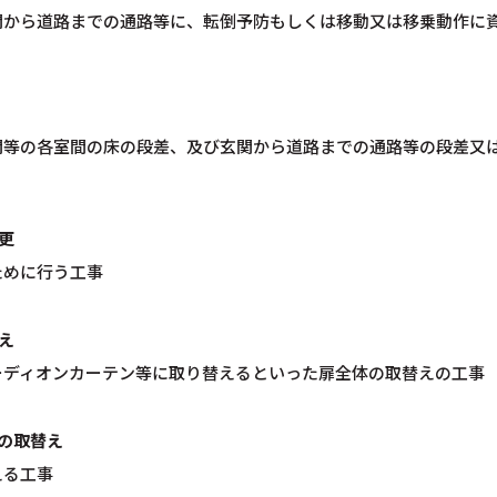
関から道路までの通路等に、転倒予防もしくは移動又は移乗動作に
関等の各室間の床の段差、及び玄関から道路までの通路等の段差又
更
ために行う工事
え
ーディオンカーテン等に取り替えるといった扉全体の取替えの工事
の取替え
える工事