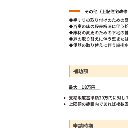
その他（上記住宅改修
◆手すりの取り付けのための
◆浴室の床の段差解消に伴う
◆床材の変更のための下地の
◆扉の取り替えに伴う壁また
◆便器の取り替えに伴う給排
補助額
最大
18
万円
支給限度基準額20万円に対し
上限額の範囲内であれば複数
申請時期