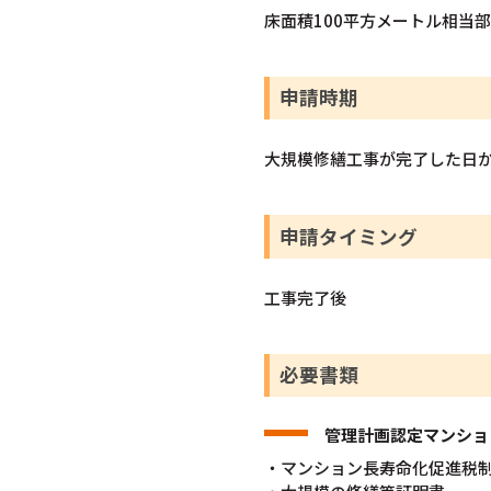
床面積100平方メートル相当
申請時期
大規模修繕工事が完了した日か
申請タイミング
工事完了後
必要書類
管理計画認定マンショ
・マンション長寿命化促進税