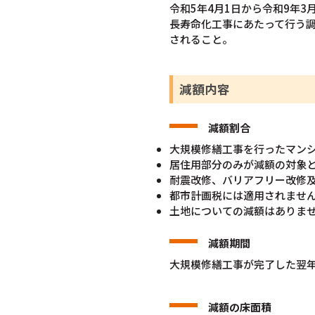
令和5年4月1日から令和9年
長寿命化工事にあたって行う
されること。
減額内容
減額割合
大規模修繕工事を行ったマンシ
居住用部分のみが減額の対象
耐震改修、バリアフリー改修
都市計画税には適用されませ
土地についての減額はありま
減額期間
大規模修繕工事が完了した翌
減額の床面積