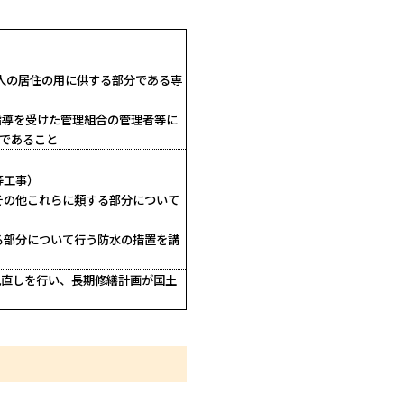
が人の居住の用に供する部分である専
指導を受けた管理組合の管理者等に
であること
等工事）
その他これらに類する部分について
る部分について行う防水の措置を講
見直しを行い、長期修繕計画が国土