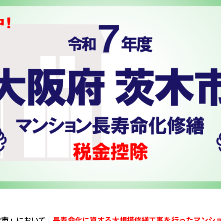
木市」
において、
長寿命化に資する大規模修繕工事を行ったマンシ