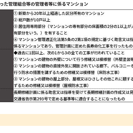
った管理組合等の管理者等に係るマンション
① 新築から20年以上経過した区分所有のマンション
② 総戸数が10戸以上
③ 居住用専用部分（マンションの専有部分の床面積の2分の1以上
有部分をいう。）を有すること
④ マンション管理適正化法第5条の2第1項の規定に基づく助言又は
係るマンションであり、管理計画に定めた長寿命化工事を行ったもの
◆過去に1回以上、次の1から3の全ての工事が行われていること
① マンションの建物の外壁について行う修繕又は模様替（外壁塗装
② マンションの建物の直接外気に開放されている廊下、バルコニー
行う防水の措置を講ずるための修繕又は模様替（床防水工事）
③ マンションの建物の屋上部分、屋根又はひさしその他これに類す
ずるための修繕又は模様替（屋根防水工事）
長期修繕計画に係る助言又は指導を受けて長期修繕計画の作成又は
交通省告示第293号で定める基準等に適合することになったもの