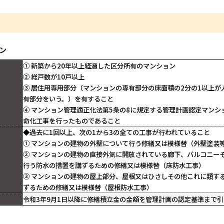
ン
① 新築から20年以上経過した区分所有のマンション
② 総戸数が10戸以上
③ 居住用専用部分（マンションの専有部分の床面積の2分の1以上
有部分をいう。）を有すること
④ マンション管理適正化法第5条の8に規定する管理計画認定マンシ
命化工事を行ったものであること
◆過去に1回以上、次の1から3の全ての工事が行われていること
① マンションの建物の外壁について行う修繕又は模様替（外壁塗装
② マンションの建物の直接外気に開放されている廊下、バルコニー
行う防水の措置を講ずるための修繕又は模様替（床防水工事）
③ マンションの建物の屋上部分、屋根又はひさしその他これに類す
ずるための修繕又は模様替（屋根防水工事）
令和3年9月1日以降に修繕積立金の金額を管理計画の認定基準まで