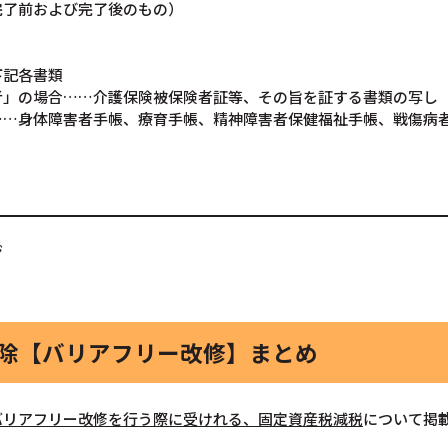
完了前および完了後のもの）
下記各書類
」の場合……介護保険被保険者証等、その旨を証する書類の写し
…身体障害者手帳、療育手帳、精神障害者保健福祉手帳、戦傷病
ジ
控除【バリアフリー改修】まとめ
バリアフリー改修を行う際に受けれる、固定資産税減税
について掲