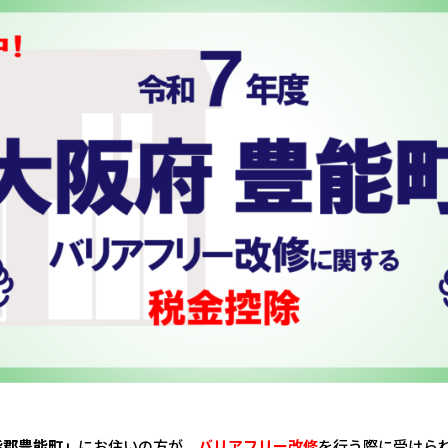
能郡豊能町」
にお住いの方が、
バリアフリー改修
を行う際に受けら