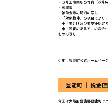
・改修工事箇所の写真（改修
・領収書
・補助金等の明細の写し
・「対象物件」の項目により
◆「要介護及び要支援認定者
◆「障害のある方」の場合…
ものの写し
引用：豊能町公式ホームペー
豊能町 ｜ 税金
今回は
大阪府豊能郡豊能町
で