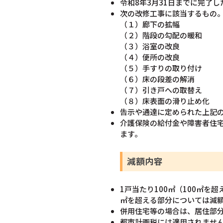
令和8年3月31日までに完了
次の改修工事に該当するもの
（１）廊下の拡幅
（２）階段の勾配の暖和
（３）浴室の改良
（４）便所の改良
（５）手すりの取り付け
（６）床の段差の解消
（７）引き戸への取替え
（８）床表面の滑り止め化
告示や通達に定められた上記の
介護保険の給付金や障害者住
ます。
減額内容
1戸当たり100㎡（100㎡を
㎡を超える部分については減
併用住宅等の場合は、居住部
都市計画税には適用されませ