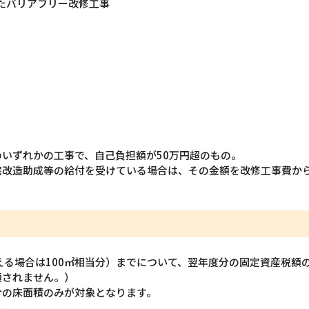
したバリアフリー改修工事
。
いずれかの工事で、自己負担額が50万円超のもの。
宅改造助成等の給付を受けている場合は、その金額を改修工事費か
超える場合は100㎡相当分）までについて、翌年度分の固定資産税額の
額されません。）
分の床面積のみが対象となります。
ん。