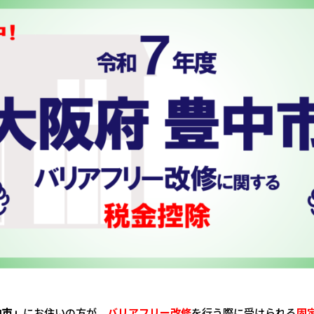
中市」
にお住いの方が、
バリアフリー改修
を行う際に受けられる
固