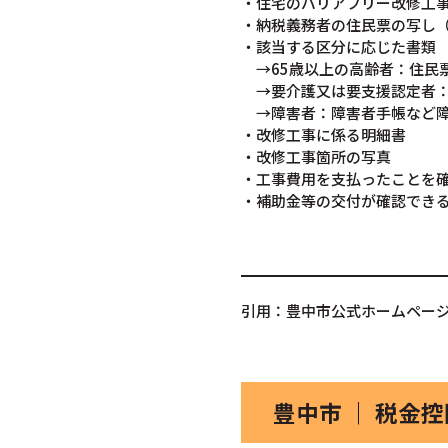
・住宅のバリアフリー改修工
・納税義務者の住民票の写し
・該当する区分に応じた書類
→65歳以上の高齢者：住民
→要介護又は要支援認定者：
→障害者：障害者手帳など障
・改修工事に係る明細書
・改修工事箇所の写真
・工事費用を支払ったことを
・補助金等の交付が確認でき
引用：豊中市公式ホームペー
豊中市 ｜ 税金