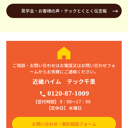
見学会・お客様の声・テックとくとく伝言板
ご相談・お問い合わせはお電話又はお問い合わせフォ
ームからお気軽にご連絡ください。
近畿ハイム テック千里
0120-87-1009
phone
【受付時間】 9：00〜17：00
【定休日】 水曜日
お問い合わせ・個別相談フォーム