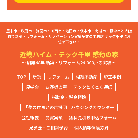
豊中市・吹田市・箕面市・川西市・池田市・茨木市・高槻市・摂津市と大阪
市で新築・リフォーム・リノベーション実績多数の工務店 テック千里にお
任せ下さい！
近畿ハイム・テック千里 感動の家
～ 創業48年 新築・リフォーム24,000戸の実績 ～
TOP
新築
リフォーム
相続不動産
施工事例
見学会
お客様の声
テックとくとく通信
補助金・税金控除
「夢の住まいの応援団」ハウジングカウンター
会社概要
受賞実績
無料見積お申込フォーム
見学会・ご相談予約
個人情報保護方針