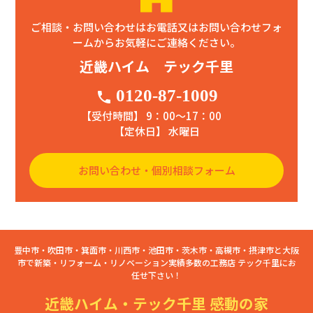
ご相談・お問い合わせはお電話又はお問い合わせフォ
ームからお気軽にご連絡ください。
近畿ハイム テック千里
0120-87-1009
phone
【受付時間】 9：00〜17：00
【定休日】 水曜日
お問い合わせ・個別相談フォーム
豊中市・吹田市・箕面市・川西市・池田市・茨木市・高槻市・摂津市と大阪
市で新築・リフォーム・リノベーション実績多数の工務店 テック千里にお
任せ下さい！
近畿ハイム・テック千里 感動の家