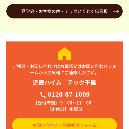
見学会・お客様の声・テックとくとく伝言板
ご相談・お問い合わせはお電話又はお問い合わせフォ
ームからお気軽にご連絡ください。
近畿ハイム テック千里
0120-87-1009
phone
【受付時間】 9：00〜17：00
【定休日】 水曜日
お問い合わせ・個別相談フォーム