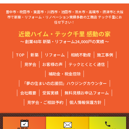
豊中市・吹田市・箕面市・川西市・池田市・茨木市・高槻市・摂津市と大阪
市で新築・リフォーム・リノベーション実績多数の工務店 テック千里にお
任せ下さい！
近畿ハイム・テック千里 感動の家
～ 創業48年 新築・リフォーム24,000戸の実績 ～
TOP
新築
リフォーム
相続不動産
施工事例
見学会
お客様の声
テックとくとく通信
補助金・税金控除
「夢の住まいの応援団」ハウジングカウンター
会社概要
受賞実績
無料見積お申込フォーム
見学会・ご相談予約
個人情報保護方針
Copyright ⓒ2020 TEC SENRI. All Rights Reserved.
phone