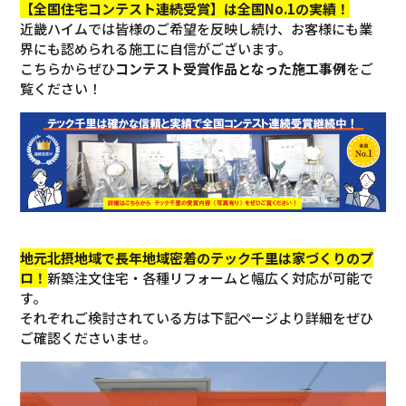
【全国住宅コンテスト連続受賞】は全国No.1の実績！
近畿ハイムでは皆様のご希望を反映し続け、お客様にも業
界にも認められる施工に自信がございます。
こちらからぜひ
コンテスト受賞作品となった施工事例
をご
覧ください！
地元北摂地域で長年地域密着のテック千里は家づくりのプ
ロ！
新築注文住宅・各種リフォームと幅広く対応が可能で
す。
それぞれご検討されている方は下記ページより詳細をぜひ
ご確認くださいませ。