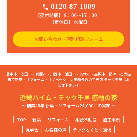
0120-87-1009
phone
【受付時間】 9：00〜17：00
【定休日】 水曜日
お問い合わせ・個別相談フォーム
豊中市・吹田市・箕面市・川西市・池田市・茨木市・高槻市・摂津市と大阪
市で新築・リフォーム・リノベーション実績多数の工務店 テック千里にお
任せ下さい！
近畿ハイム・テック千里 感動の家
～ 創業48年 新築・リフォーム24,000戸の実績 ～
TOP
新築
リフォーム
相続不動産
施工事例
見学会
お客様の声
テックとくとく通信