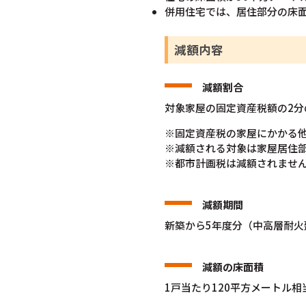
併用住宅では、居住部分の床面
減額内容
減額割合
対象家屋の固定資産税額の2分
※固定資産税の家屋にかかる
※減額される対象は家屋居住
※都市計画税は減額されませ
減額期間
新築から5年度分（中高層耐火
減額の床面積
1戸当たり120平方メートル