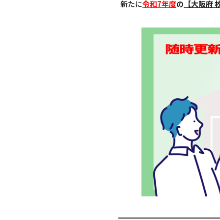
新たに
令和7年度
の
【大阪府 