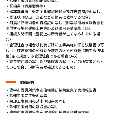
・除却工事の見積明細書の写し
・誓約書（資産要件等）
・建築基準法に規定する確認通知書及び検査済証の写し
・委任状（提出、訂正などを他者に依頼する場合）
・耐震診断技術者の資格証の写し（耐震診断結果報告書を
添付する場合建築士免許証及び講習会受講修了証）
・相続人関係図（登記上の所有者が亡くなられている場
合）
・管理組合の組合規約及び除却工事実施に係る決議書の写
し（当該建築物の所有者が建物の区分所有等に関する法律
第3条に規定する管理組合である場合のみ）
・売買契約書の写し及び領収書の写し（が前所有者となっ
ている場合、現所有者が確認できるもの）
実績報告
・豊中市震災対策木造住宅除却補助金完了実績報告書
・除却工事完了後の写真
・除却工事費用の請求明細書の写し
・除却工事費用の領収書の写し
・豊中市震災対策木造住宅除却補助金交付請求書