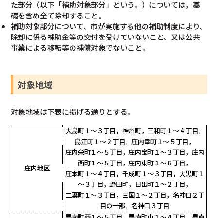
た部分（以下「補助対象部分」という。）については，基
礎を含め全て除却すること。
補助対象部分について、市が実施する他の補助制度により、
除却に係る補助金等の交付を受けていないこと、又は公共
事業による移転等の補償対象でないこと。
対象地域
対象地域は下表に掲げる通りとする。
大島町１～３丁目，神州町，三和町１～４丁目，
島江町１～２丁目，
庄内幸町１～５丁目，
庄内栄町１～５丁目，庄内宝町１～３丁目，
庄内
西町１～５丁目，庄内東町１～６丁目，
庄内地区
庄本町１～４丁目，
千成町１～３丁目，大黒町１
～３丁目，野田町，日出町１～２丁目，
二葉町１～３丁目，三国１～２丁目，名神口２丁
目の一部，名神口３丁目
豊南町西１～５丁目，豊南町東１～４丁目，豊南