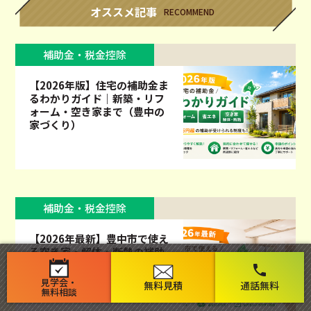
オススメ記事
RECOMMEND
補助金・税金控除
【2026年版】住宅の補助金ま
るわかりガイド｜新築・リフ
ォーム・空き家まで（豊中の
家づくり）
補助金・税金控除
【2026年最新】豊中市で使え
る空き家・解体・断熱の補助
金まとめ｜令和8年度
phone
見学会・
無料見積
通話無料
無料相談