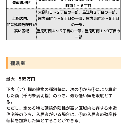
豊南町地区
町南１～６丁目
大島町１～２丁目の一部，島江町２丁目の一部、
上記の内、
庄内幸町４～５丁目の一部，庄内東町３～６丁目
特に延焼危険性が
の一部，
高い区域
豊南町西４～５丁目の一部，豊南町南１～3丁目の
一部
補助額
最大 585万円
下表（ア）欄の建物の種別毎に、次の①から③により算定
した額（千円未満切捨）のうち、最も低い額を限度とす
る。
ただし、定める特に延焼危険性が高い区域内に存する木造
住宅等のうち、入居者がいる場合は、④の入居者の動産移
転料を加算した額とすることができる。