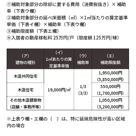
①補助対象部分の除却に要する費用（消費税抜き）× 補助
率（下表ウ欄）
②補助対象部分の延べ床面積（㎡）×1㎡当たりの算定基準
単価（下表イ欄）×補助率（下表ウ欄）
③補助限度額（下表エ欄）
④入居者の動産移転料 25万円/戸（限度額 125万円/棟）
（イ）
（ア）
（ウ）
（エ）
1㎡あたりの算
建物の種別
補助率
補助限度額
定基準単価
1
,
950
,
000円
木造共同住宅
（5
,85
0
,
000円）
1/3
550
,
000円
木造住宅
19,000
円/㎡
（3/3）
（1
,7
00
,
000円）
その他木造建築物
1,050
,
000
円
（店舗・事務所等）
（3
,2
00
,
000
円
）
※上表ウ欄・エ欄の（ ）は、特に延焼危険性が高い区域
内の場合