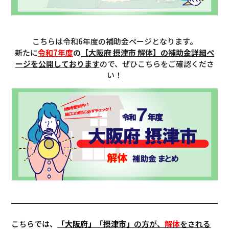
こちらは令和6年度の補助金ページとなります。
新たに
令和7年度
の
【
大阪府 摂津市 解体
】の補助金詳細ペ
ージを公開しております
ので、ぜひこちらをご確認くださ
い！
こちらでは、
「大阪府」「摂津市」
の方が、
解体
をされる