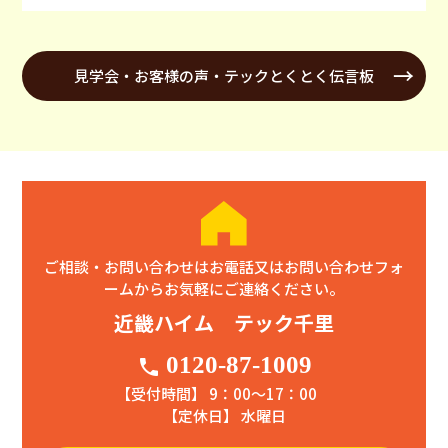
見学会・お客様の声・テックとくとく伝言板
ご相談・お問い合わせはお電話又はお問い合わせフォ
ームからお気軽にご連絡ください。
近畿ハイム テック千里
0120-87-1009
phone
【受付時間】 9：00〜17：00
【定休日】 水曜日