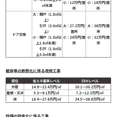
小：12万円/箇
小：16万円/箇
㎡未満
所
所
大：開戸（1.8㎡以
上）
引戸（3.0㎡以
大：27.2万円/
大：36万円/箇
上）
箇所
所
ドア交換
小：開戸（1.0㎡以
小：24万円/箇
小：32万円/箇
上1.8㎡未満）
所
所
引戸（1.0㎡以
上3.0㎡未満）
躯体等の断熱化に係る改修工事
部位
省エネ基準レベル
ZEHレベル
外壁
14.9～22.4万円/㎥
20.1～30.2万円/㎥
屋根・天井
5.3～9.1万円/㎥
7.2～12.3万円/㎥
床
18.4～27.6万円/㎥
24.5～36.8万円/㎥
設備の効率化に係る工事