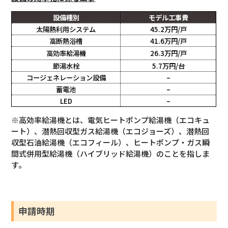
設備種別
モデル工事費
太陽熱利用システム
45.2万円/戸
高断熱浴槽
41.6万円/戸
高効率給湯機
26.3万円/戸
節湯水栓
5.7万円/台
コージェネレーション設備
–
蓄電池
–
LED
–
※高効率給湯機とは、電気ヒートポンプ給湯機（エコキュ
ート）、潜熱回収型ガス給湯機（エコジョーズ）、潜熱回
収型石油給湯機（エコフィール）、ヒートポンプ・ガス瞬
間式併用型給湯機（ハイブリッド給湯機）のことを指しま
す。
申請時期