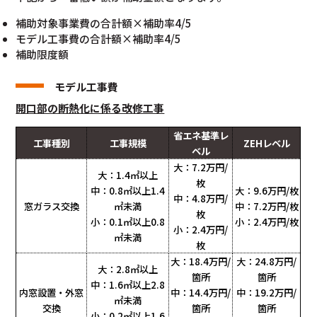
補助対象事業費の合計額×補助率4/5
モデル工事費の合計額×補助率4/5
補助限度額
モデル工事費
開口部の断熱化に係る改修工事
省エネ基準レ
工事種別
工事規模
ZEHレベル
ベル
大：7.2万円/
大：1.4㎡以上
枚
中：0.8㎡以上1.4
大：9.6万円/枚
中：4.8万円/
窓ガラス交換
㎡未満
中：7.2万円/枚
枚
小：0.1㎡以上0.8
小：2.4万円/枚
小：2.4万円/
㎡未満
枚
大：18.4万円/
大：24.8万円/
大：2.8㎡以上
箇所
箇所
中：1.6㎡以上2.8
内窓設置・外窓
中：14.4万円/
中：19.2万円/
㎡未満
交換
箇所
箇所
小：0.2㎡以上1.6