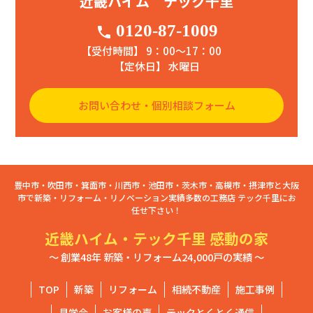
近畿ハイム テック千里
0120-87-1009
phone
【受付時間】 9：00〜17：00
【定休日】 水曜日
お問い合わせ・個別相談フォーム
豊中市・吹田市・箕面市・川西市・池田市・茨木市・高槻市・摂津市と大阪
市で新築・リフォーム・リノベーション実績多数の工務店 テック千里にお
任せ下さい！
近畿ハイム・テック千里 感動の家
～ 創業48年 新築・リフォーム24,000戸の実績 ～
TOP
新築
リフォーム
相続不動産
施工事例
見学会
お客様の声
テックとくとく通信