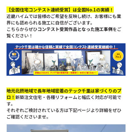
【全国住宅コンテスト連続受賞】は全国No.1の実績！
近畿ハイムでは皆様のご希望を反映し続け、お客様にも業
界にも認められる施工に自信がございます。
こちらからぜひ
コンテスト受賞作品となった施工事例
をご
覧ください！
地元北摂地域で長年地域密着のテック千里は家づくりのプ
ロ！
新築注文住宅・各種リフォームと幅広く対応が可能で
す。
それぞれご検討されている方は下記ページより詳細をぜひ
ご確認くださいませ。