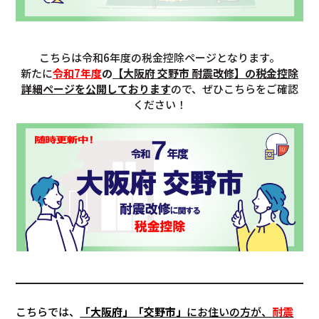
こちらは令和6年度の税金控除ページとなります。
新たに
令和7年度
の
【大阪府 交野市 耐震改修】の税金控除
詳細ページを公開しております
ので、ぜひこちらをご確認
ください！
こちらでは、
「大阪府」「
交野市
」
にお住いの方が、
耐震