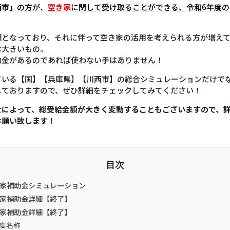
西市」
の方が、
空き家
に関して受け取ることができる、令和6年度
題となっており、それに伴って空き家の活用を考えられる方が増え
は大きいもの。
助金があるのであれば使わない手はありません！
ている【国】【兵庫県】【川西市】の総合シミュレーションだけで
しておりますので、ぜひ詳細をチェックしてみてください！
せによって、総受給金額が大きく変動することもございますので、
お願い致します！
目次
き家補助金シミュレーション
き家補助金詳細【終了】
き家補助金詳細【終了】
度名称