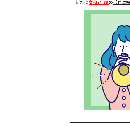
新たに
令和7年度
の
【
兵庫県