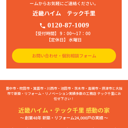
ームからお気軽にご連絡ください。
近畿ハイム テック千里
0120-87-1009
phone
【受付時間】 9：00〜17：00
【定休日】 水曜日
お問い合わせ・個別相談フォーム
豊中市・吹田市・箕面市・川西市・池田市・茨木市・高槻市・摂津市と大阪
市で新築・リフォーム・リノベーション実績多数の工務店 テック千里にお
任せ下さい！
近畿ハイム・テック千里 感動の家
～ 創業48年 新築・リフォーム24,000戸の実績 ～