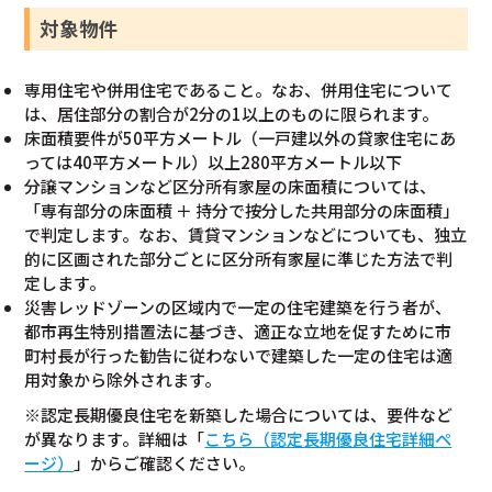
対象物件
専用住宅や併用住宅であること。なお、併用住宅について
は、居住部分の割合が2分の1以上のものに限られます。
床面積要件が50平方メートル（一戸建以外の貸家住宅にあ
っては40平方メートル）以上280平方メートル以下
分譲マンションなど区分所有家屋の床面積については、
「専有部分の床面積 ＋ 持分で按分した共用部分の床面積」
で判定します。なお、賃貸マンションなどについても、独立
的に区画された部分ごとに区分所有家屋に準じた方法で判
定します。
災害レッドゾーンの区域内で一定の住宅建築を行う者が、
都市再生特別措置法に基づき、適正な立地を促すために市
町村長が行った勧告に従わないで建築した一定の住宅は適
用対象から除外されます。
※認定長期優良住宅を新築した場合については、要件など
が異なります。詳細は「
こちら（認定長期優良住宅詳細ペ
ージ）
」からご確認ください。