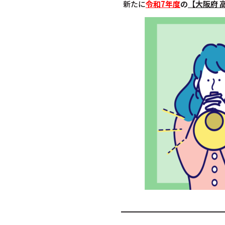
新たに
令和7年度
の
【
大阪府 