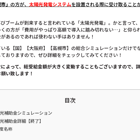
槻市」
の方が、
太陽光発電システム
を設置される際に受け取ること
再びブームが到来すると言われている「太陽光発電」。かと言って
多くの方が「費用がやっぱり高額で導入に踏み切れない…」と仰ら
金があるのであれば使わない手はありません！
ている【国】【大阪府】【高槻市】の総合シミュレーションだけで
しておりますので、ぜひ詳細をチェックしてみてください！
せによって、総受給金額が大きく変動することもございますので、
お願い致します！
目次
陽光補助金シミュレーション
陽光補助金詳細【終了】
度名称