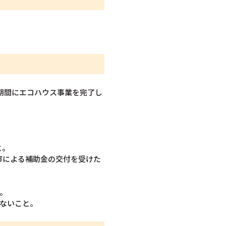
期間にエコハウス事業を完了し
と。
市による補助金の交付を受けた
。
でないこと。