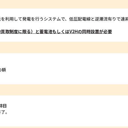
光を利用して発電を行うシステムで、低圧配電線と逆潮流有りで連
買取制度に限る）と蓄電池もしくはV2Hの同時設置が必要
の額
28日
終了。