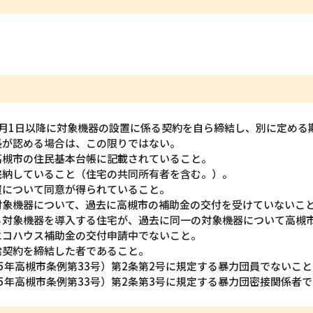
4月1日以降に対象機器の設置に係る契約を自ら締結し、別に定める
長が認める場合は、この限りではない。
高槻市の住民基本台帳に記載されていること。
完納していること（住宅の共同所有者を含む。）。
置について同意が得られていること。
対象機器について、過去に高槻市の補助金の交付を受けていないこ
る対象機器を導入する住宅が、過去に同一の対象機器について高槻
エコハウス補助金の交付申請中でないこと。
給契約を締結した者であること。
5年高槻市条例第33号）第2条第2号に規定する暴力団員でないこと
5年高槻市条例第33号）第2条第3号に規定する暴力団密接関係者