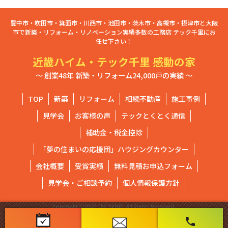
豊中市・吹田市・箕面市・川西市・池田市・茨木市・高槻市・摂津市と大阪
市で新築・リフォーム・リノベーション実績多数の工務店 テック千里にお
任せ下さい！
近畿ハイム・テック千里 感動の家
～ 創業48年 新築・リフォーム24,000戸の実績 ～
TOP
新築
リフォーム
相続不動産
施工事例
見学会
お客様の声
テックとくとく通信
補助金・税金控除
「夢の住まいの応援団」ハウジングカウンター
会社概要
受賞実績
無料見積お申込フォーム
見学会・ご相談予約
個人情報保護方針
Copyright ⓒ2020 TEC SENRI. All Rights Reserved.
phone