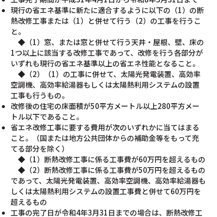
現行の省エネ基準に新たに適合するように以下の（1）の断
熱改修工事または（1）と併せて行う（2）の工事を行うこ
と。
◆（1）窓、または窓と併せて行う天井・屋根、壁、床の
1つ以上に該当する改修工事であって、改修を行う各部分が
いずれも現行の省エネ基準以上の省エネ性能となること。
◆（2）（1）の工事に併せて、太陽光発電装置、高効率
空調機、高効率給湯器もしくは太陽熱利用システムの設置
工事も行うもの。
改修後の住宅の床面積が50平方メートル以上280平方メー
トル以下であること。
省エネ改修工事に要する費用が次のいずれかに当てはまる
こと。（国または地方公共団体からの補助金等をもって充
てる部分を除く）
◆（1）断熱改修工事に係る工事費が60万円を超えるもの
◆（2）断熱改修工事に係る工事費が50万円を超えるもの
であって、太陽光発電装置、高効率空調機、高効率給湯器も
しくは太陽熱利用システムの設置工事費と併せて60万円を
超えるもの
工事の完了日が令和4年3月31日までの場合は、断熱改修工