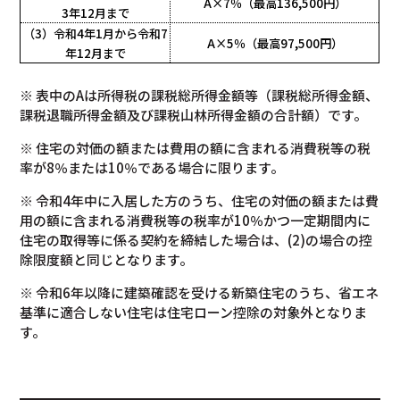
A×7％（最高136,500円）
3年12月まで
（3）令和4年1月から
令和7
A×5％（最高97,500円）
年12月まで
※ 表中のAは所得税の課税総所得金額等（課税総所得金額、
課税退職所得金額及び課税山林所得金額の合計額）です。
※ 住宅の対価の額または費用の額に含まれる消費税等の税
率が8％または10％である場合に限ります。
※ 令和4年中に入居した方のうち、住宅の対価の額または費
用の額に含まれる消費税等の税率が10％かつ一定期間内に
住宅の取得等に係る契約を締結した場合は、(2)の場合の控
除限度額と同じとなります。
※ 令和6年以降に建築確認を受ける新築住宅のうち、省エネ
基準に適合しない住宅は住宅ローン控除の対象外となりま
す。