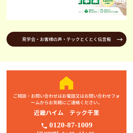
見学会・お客様の声・テックとくとく伝言板
ご相談・お問い合わせはお電話又はお問い合わせフォ
ームからお気軽にご連絡ください。
近畿ハイム テック千里
0120-87-1009
phone