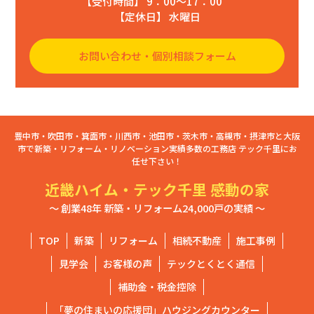
【受付時間】 9：00〜17：00
【定休日】 水曜日
お問い合わせ・個別相談フォーム
豊中市・吹田市・箕面市・川西市・池田市・茨木市・高槻市・摂津市と大阪
市で新築・リフォーム・リノベーション実績多数の工務店 テック千里にお
任せ下さい！
近畿ハイム・テック千里 感動の家
～ 創業48年 新築・リフォーム24,000戸の実績 ～
TOP
新築
リフォーム
相続不動産
施工事例
見学会
お客様の声
テックとくとく通信
補助金・税金控除
「夢の住まいの応援団」ハウジングカウンター