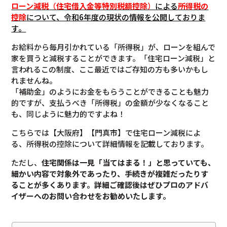
ローン減税
（
住宅借入金等特別税額控除
）
による
所得税の
控除
について
、令和6年度の現状の情報を公開しておりま
す。
お給料から毎月引かれている「所得税」が、ローンを組んで
家を買うと減税することができます。「住宅ローン減税」と
言われるこの制度、ここ最近ではご存知の方も多いかもし
れませんね。
「補助金」のようにお金をもらうことができることも魅力
的ですが、支払うべき「所得税」の金額が少なくなること
も、同じように魅力的ですよね！
こちらでは【大阪府】【門真市】で住宅ローン減税によ
る、所得税の控除について詳細情報を記載しております。
ただし、
住宅関係は一見「当てはまる！」と思っていても、
細かい内容で対象外であったり、手続きが複雑だったりす
ることが多くあります。
詳細ご確認後は
ぜひプロのアドバ
イザーへのお問い合わせをお勧めいたします。