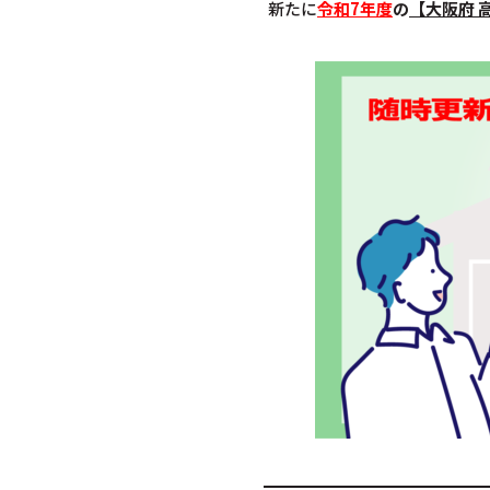
新たに
令和7年度
の
【大阪府 