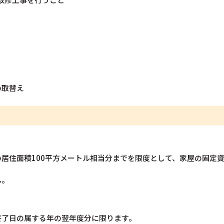
の取替え
居住面積100平方メートル相当分までを限度として、家屋の固定資
ん。
終了日の属する年の翌年度分に限ります。