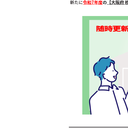
新たに
令和7年度
の
【大阪府 