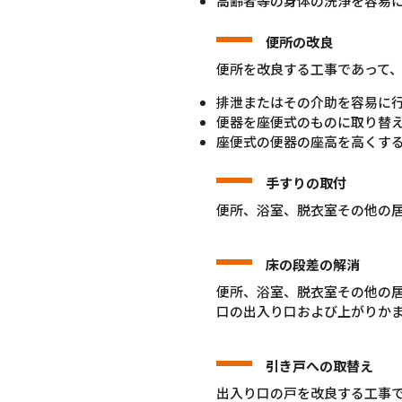
高齢者等の身体の洗浄を容易
便所の改良
便所を改良する工事であって
排泄またはその介助を容易に
便器を座便式のものに取り替
座便式の便器の座高を高くす
手すりの取付
便所、浴室、脱衣室その他の
床の段差の解消
便所、浴室、脱衣室その他の
口の出入り口および上がりか
引き戸への取替え
出入り口の戸を改良する工事