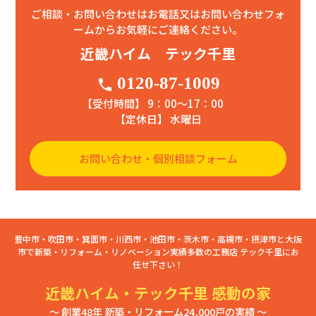
ご相談・お問い合わせはお電話又はお問い合わせフォ
ームからお気軽にご連絡ください。
近畿ハイム テック千里
0120-87-1009
phone
【受付時間】 9：00〜17：00
【定休日】 水曜日
お問い合わせ・個別相談フォーム
豊中市・吹田市・箕面市・川西市・池田市・茨木市・高槻市・摂津市と大阪
市で新築・リフォーム・リノベーション実績多数の工務店 テック千里にお
任せ下さい！
近畿ハイム・テック千里 感動の家
～ 創業48年 新築・リフォーム24,000戸の実績 ～