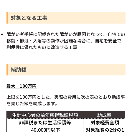
対象となる工事
障がい者手帳に記載された障がいが原因となって、自宅での
移動・排泄・入浴等の動作が困難な場合に、自宅を安全で
利便性に優れたものに改造する工事
補助額
最大
100万円
上限を100万円とした、実際の費用に次の表のとおり助成率
を乗じた額を助成します。
生計中心者の前年所得税課税額
助成率
非課税または生活保護等
対象経費全額
40,000円以下
対象経費の2分の1