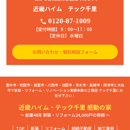
近畿ハイム テック千里
0120-87-1009
phone
【受付時間】 9：00〜17：00
【定休日】 水曜日
お問い合わせ・個別相談フォーム
豊中市・吹田市・箕面市・川西市・池田市・茨木市・高槻市・摂津市と大阪
市で新築・リフォーム・リノベーション実績多数の工務店 テック千里にお
任せ下さい！
近畿ハイム・テック千里 感動の家
～ 創業48年 新築・リフォーム24,000戸の実績 ～
TOP
新築
リフォーム
相続不動産
施工事例