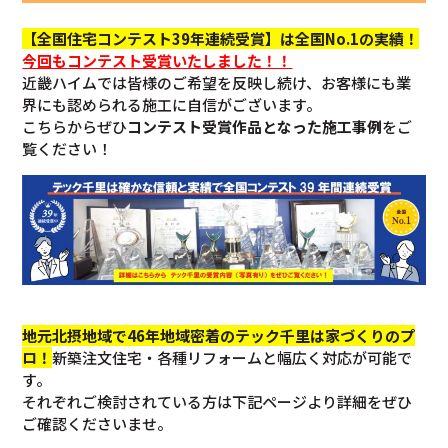
【全国住宅コンテスト39年連続受賞】は全国No.1の実績！
今回も
コンテスト受賞いたしました！！
近畿ハイムでは皆様のご希望を反映し続け、お客様にも業
界にも認められる施工に自信がございます。
こちらからぜひ
コンテスト受賞作品となった施工事例
をご
覧ください！
地元北摂地域で46年地域密着のテック千里は家づくりのプ
ロ！
新築注文住宅・各種リフォームと幅広く対応が可能で
す。
それぞれご検討されている方は下記ページより詳細をぜひ
ご確認くださいませ。