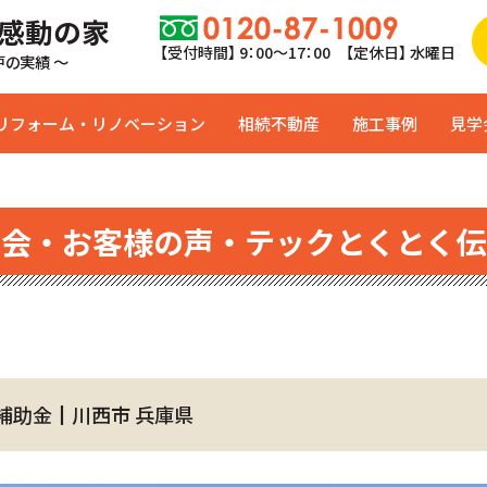
 感動の家
【受付時間】 9：00〜17：00 【定休日】 水曜日
0戸の実績 ～
リフォーム・リノベーション
相続不動産
施工事例
見学
学会・お客様の声・テックとくとく伝
補助金┃川西市 兵庫県