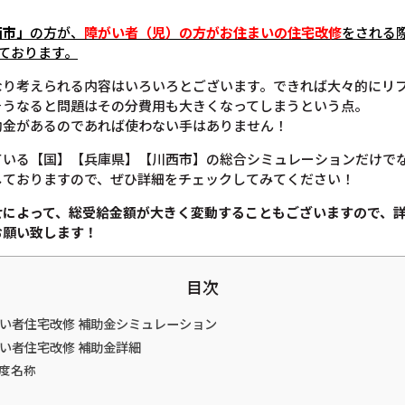
西市」
の方が、
障がい者（児）の方がお住まいの住宅改修
をされる
ております。
なり考えられる内容はいろいろとございます。できれば大々的にリ
そうなると問題はその分費用も大きくなってしまうという点。
助金があるのであれば使わない手はありません！
ている【国】【兵庫県】【川西市】の総合シミュレーションだけで
しておりますので、ぜひ詳細をチェックしてみてください！
せによって、総受給金額が大きく変動することもございますので、
お願い致します！
目次
がい者住宅改修 補助金シミュレーション
がい者住宅改修 補助金詳細
度名称