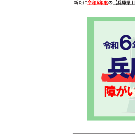
新たに
令和6年度
の
【兵庫県 