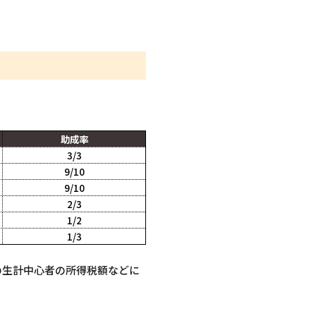
助成率
3/3
9/10
9/10
2/3
1/2
1/3
の生計中心者の所得税額などに