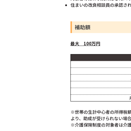
住まいの改良相談員の承認さ
補助額
最大
10
0
万円
※世帯の生計中心者の所得税
より、助成が受けられない場
※介護保険制度の対象者は介