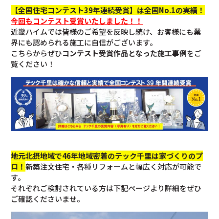
【全国住宅コンテスト39年連続受賞】は全国No.1の実績！
今回も
コンテスト受賞いたしました！！
近畿ハイムでは皆様のご希望を反映し続け、お客様にも業
界にも認められる施工に自信がございます。
こちらからぜひ
コンテスト受賞作品となった施工事例
をご
覧ください！
地元北摂地域で46年地域密着のテック千里は家づくりのプ
ロ！
新築注文住宅・各種リフォームと幅広く対応が可能で
す。
それぞれご検討されている方は下記ページより詳細をぜひ
ご確認くださいませ。