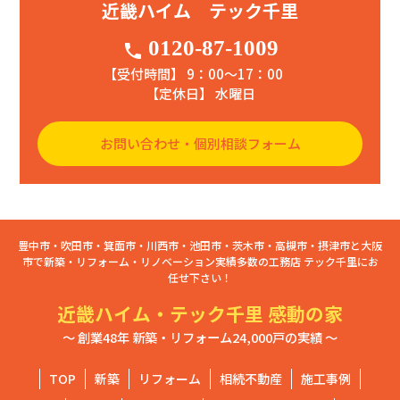
近畿ハイム テック千里
0120-87-1009
phone
【受付時間】 9：00〜17：00
【定休日】 水曜日
お問い合わせ・個別相談フォーム
豊中市・吹田市・箕面市・川西市・池田市・茨木市・高槻市・摂津市と大阪
市で新築・リフォーム・リノベーション実績多数の工務店 テック千里にお
任せ下さい！
近畿ハイム・テック千里 感動の家
～ 創業48年 新築・リフォーム24,000戸の実績 ～
TOP
新築
リフォーム
相続不動産
施工事例